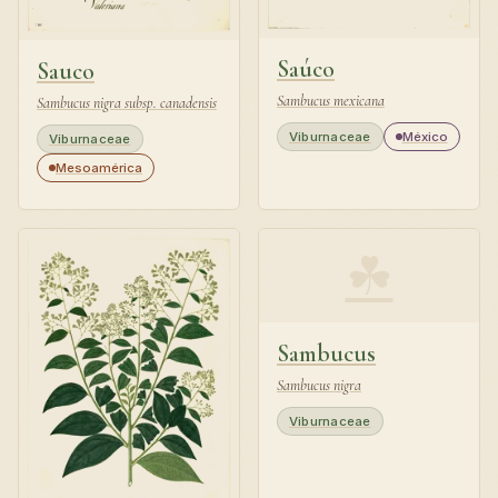
Saúco
Sauco
Sambucus mexicana
Sambucus nigra subsp. canadensis
Viburnaceae
México
Viburnaceae
Mesoamérica
☘
Sambucus
Sambucus nigra
Viburnaceae