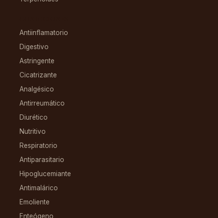
CONDICIONES
Antiinflamatorio
Digestivo
Astringente
Cicatrizante
Analgésico
Antirreumático
Diurético
Nutritivo
Respiratorio
Antiparasitario
Hipoglucemiante
Antimalárico
Emoliente
Enteógeno