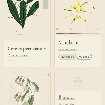
Mandarina
Cereus peruvianus
Citrus reticulata
Cereus peruvianus
Rutaceae
Caribe
☘
Brassica
Brassica rapa