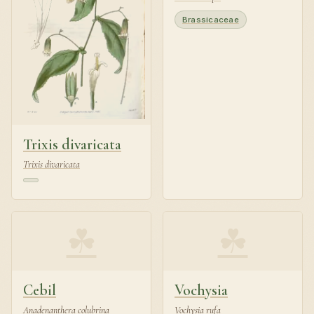
Brassicaceae
Trixis divaricata
Trixis divaricata
☘
☘
Cebil
Vochysia
Anadenanthera colubrina
Vochysia rufa