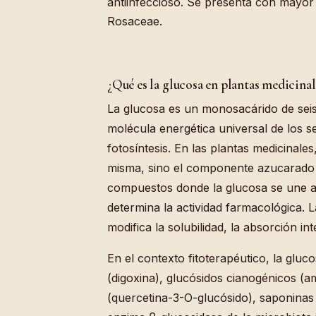
antiinfeccioso. Se presenta con mayor 
Rosaceae.
¿Qué es la glucosa en plantas medicinal
La glucosa es un monosacárido de seis
molécula energética universal de los se
fotosíntesis. En las plantas medicinales
misma, sino el componente azucarado
compuestos donde la glucosa se une a
determina la actividad farmacológica. 
modifica la solubilidad, la absorción inte
En el contexto fitoterapéutico, la glu
(digoxina), glucósidos cianogénicos (am
(quercetina-3-O-glucósido), saponinas 