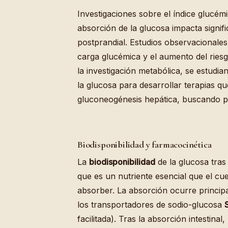
Investigaciones sobre el índice glucé
absorción de la glucosa impacta signifi
postprandial. Estudios observacionales 
carga glucémica y el aumento del riesgo
la investigación metabólica, se estudi
la glucosa para desarrollar terapias que
gluconeogénesis hepática, buscando pr
Biodisponibilidad y farmacocinética
La
biodisponibilidad
de la glucosa tras
que es un nutriente esencial que el c
absorber. La absorción ocurre principa
los transportadores de sodio-glucosa
facilitada). Tras la absorción intestina