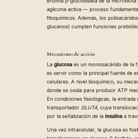
enzima β-glucosidasa de la microbiota i
aglicona activa — proceso fundamental
fitoquímicos. Además, los polisacáridos
glucanos) cumplen funciones prebióti
Mecanismo de acción
La
glucosa
es un monosacárido de la fa
es servir como la principal fuente de 
celulares. A nivel bioquímico, su meca
donde se oxida para producir ATP me
En condiciones fisiológicas, la entrada 
transportador
GLUT4
, cuya transloca
por la señalización de la
insulina
a trav
Una vez intracelular, la glucosa es fo