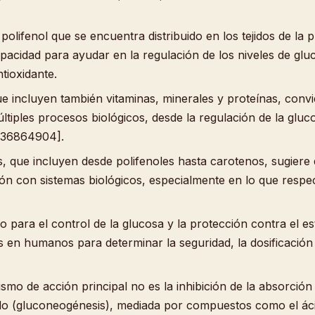
 polifenol que se encuentra distribuido en los tejidos de l
 capacidad para ayudar en la regulación de los niveles de g
tioxidante.
e incluyen también vitaminas, minerales y proteínas, convie
últiples procesos biológicos, desde la regulación de la gluc
 36864904].
, que incluyen desde polifenoles hasta carotenos, sugiere 
ión con sistemas biológicos, especialmente en lo que respe
o para el control de la glucosa y la protección contra el e
s en humanos para determinar la seguridad, la dosificación e
mo de acción principal no es la inhibición de la absorción i
do (gluconeogénesis), mediada por compuestos como el ácid