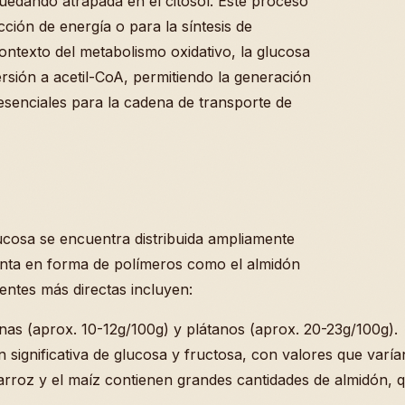
uedando atrapada en el citosol. Este proceso
cción de energía o para la síntesis de
ontexto del metabolismo oxidativo, la glucosa
ersión a acetil-CoA, permitiendo la generación
enciales para la cadena de transporte de
cosa se encuentra distribuida ampliamente
enta en forma de polímeros como el almidón
entes más directas incluyen:
as (aprox. 10-12g/100g) y plátanos (aprox. 20-23g/100g).
significativa de glucosa y fructosa, con valores que varía
roz y el maíz contienen grandes cantidades de almidón, que