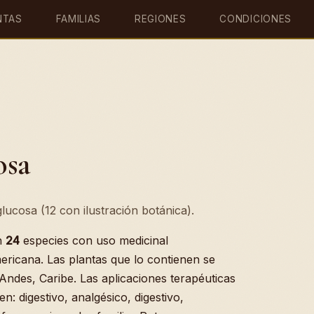
NTAS
FAMILIAS
REGIONES
CONDICIONES
osa
lucosa (12 con ilustración botánica).
n
24
especies con uso medicinal
ericana. Las plantas que lo contienen se
Andes, Caribe. Las aplicaciones terapéuticas
n: digestivo, analgésico, digestivo,