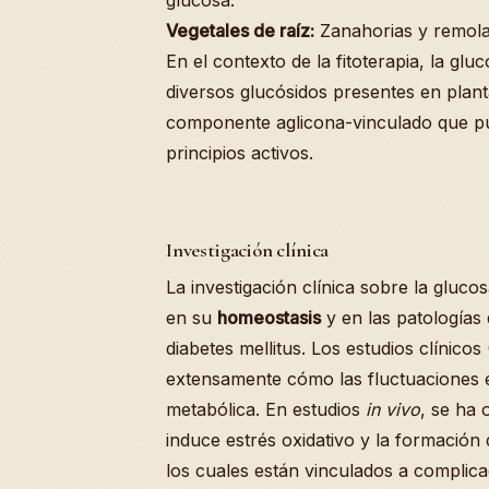
glucosa.
Vegetales de raíz:
Zanahorias y remola
En el contexto de la fitoterapia, la glu
diversos glucósidos presentes en plan
componente aglicona-vinculado que pue
principios activos.
Investigación clínica
La investigación clínica sobre la gluco
en su
homeostasis
y en las patologías
diabetes mellitus. Los estudios clínic
extensamente cómo las fluctuaciones e
metabólica. En estudios
in vivo
, se ha 
induce estrés oxidativo y la formación
los cuales están vinculados a complic