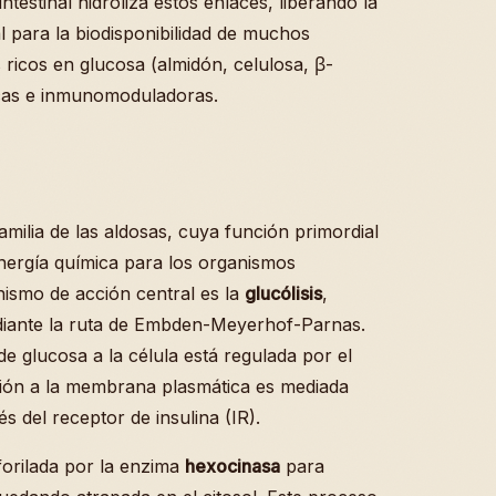
ntestinal hidroliza estos enlaces, liberando la
 para la biodisponibilidad de muchos
 ricos en glucosa (almidón, celulosa, β-
cas e inmunomoduladoras.
milia de las aldosas, cuya función primordial
energía química para los organismos
nismo de acción central es la
glucólisis
,
diante la ruta de Embden-Meyerhof-Parnas.
de glucosa a la célula está regulada por el
ción a la membrana plasmática es mediada
és del receptor de insulina (IR).
sforilada por la enzima
hexocinasa
para