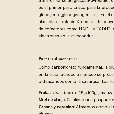
transformarse en glucosa-6-fosfato, q
es el primer paso crítico para la produ
glucógeno (glucogenogénesis). En el c
alimenta el ciclo de Krebs tras la conv
de cofactores como NADH y FADH2, es
electrones en la mitocondria.
Fuentes alimentarias
Como carbohidrato fundamental, la glu
en la dieta, aunque a menudo se pres
o disacáridos como la sacarosa. Las fu
Frutas:
Uvas (aprox. 16g/100g), manzan
Miel de abeja:
Contiene una proporción 
Granos y cereales:
Alimentos como el ar