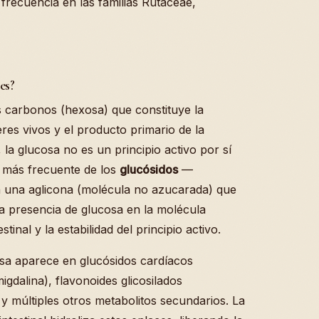
frecuencia en las familias Rutaceae,
es?
 carbonos (hexosa) que constituye la
res vivos y el producto primario de la
, la glucosa no es un principio activo por sí
 más frecuente de los
glucósidos
—
 una aglicona (molécula no azucarada) que
La presencia de glucosa en la molécula
stinal y la estabilidad del principio activo.
cosa aparece en glucósidos cardíacos
igdalina), flavonoides glicosilados
y múltiples otros metabolitos secundarios. La