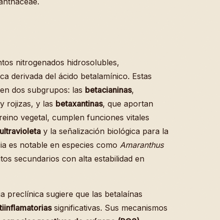
anthaceae.
os nitrogenados hidrosolubles,
ca derivada del ácido betalamínico. Estas
e en dos subgrupos: las
betacianinas
,
 rojizas, y las
betaxantinas
, que aportan
 reino vegetal, cumplen funciones vitales
ultravioleta
y la señalización biológica para la
cia es notable en especies como
Amaranthus
os secundarios con alta estabilidad en
a preclínica sugiere que las betalaínas
tiinflamatorias
significativas. Sus mecanismos