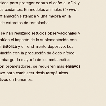
idad para proteger contra el daño al ADN y
tes oxidantes. En modelos animales (
in vivo
),
nflamación sistémica y una mejora en la
n de extractos de remolacha.
a, se han realizado estudios observacionales y
lúan el impacto de la suplementación con
l sistólica
y el rendimiento deportivo. Los
elación con la producción de óxido nítrico,
embargo, la mayoría de los metaanálisis
 son prometedores, se requieren más
ensayos
azo para establecer dosis terapéuticas
nitivos en humanos.