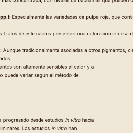
e más concentrada, con niveles de betalaínas que pueden o
pp.):
Especialmente las variedades de pulpa roja, que conti
 frutos de este cactus presentan una coloración intensa d
:
Aunque tradicionalmente asociadas a otros pigmentos, ci
ados.
ntos son altamente sensibles al calor y a
do puede variar según el método de
 ha progresado desde estudios
in vitro
hacia
liminares. Los estudios
in vitro
han