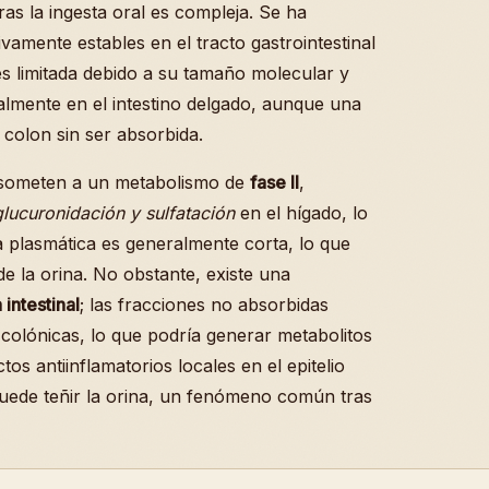
ras la ingesta oral es compleja. Se ha
vamente estables en el tracto gastrointestinal
 es limitada debido a su tamaño molecular y
almente en el intestino delgado, aunque una
l colon sin ser absorbida.
e someten a un metabolismo de
fase II
,
glucuronidación y sulfatación
en el hígado, lo
dia plasmática es generalmente corta, lo que
de la orina. No obstante, existe una
 intestinal
; las fracciones no absorbidas
colónicas, lo que podría generar metabolitos
os antiinflamatorios locales en el epitelio
puede teñir la orina, un fenómeno común tras