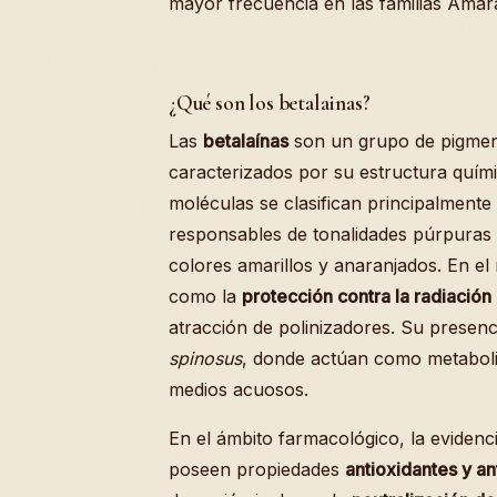
mayor frecuencia en las familias Amar
¿Qué son los betalainas?
Las
betalaínas
son un grupo de pigment
caracterizados por su estructura quími
moléculas se clasifican principalment
responsables de tonalidades púrpuras y
colores amarillos y anaranjados. En el
como la
protección contra la radiación 
atracción de polinizadores. Su presen
spinosus
, donde actúan como metabolit
medios acuosos.
En el ámbito farmacológico, la evidenci
poseen propiedades
antioxidantes y an