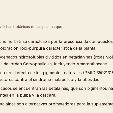
a y fichas botánicas de las plantas que
ine herbstii se caracteriza por la presencia de compuestos 
oloración rojo-púrpura característica de la planta.
genados hidrosolubles divididos en betacianinas (rojas-viol
lias del orden Caryophyllales, incluyendo Amaranthaceae.
ado en el efecto de los pigmentos naturales (PMID 35921318
ctores contra el síndrome metabólico y la obesidad.
ados se encuentran las betalaínas, que son pigmentos nat
entes en la pulpa y la cáscara.
etalaínas son alternativas prometedoras para la suplement