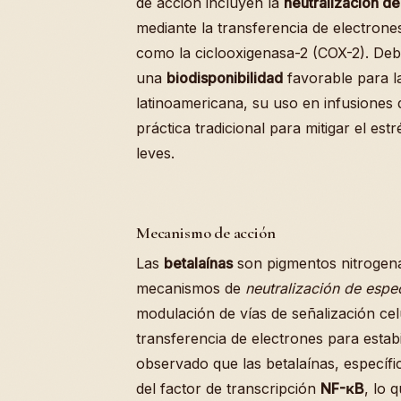
de acción incluyen la
neutralización d
mediante la transferencia de electrone
como la ciclooxigenasa-2 (COX-2). Deb
una
biodisponibilidad
favorable para la
latinoamericana, su uso en infusiones
práctica tradicional para mitigar el est
leves.
Mecanismo de acción
Las
betalaínas
son pigmentos nitrogena
mecanismos de
neutralización de espe
modulación de vías de señalización cel
transferencia de electrones para estabil
observado que las betalaínas, específ
del factor de transcripción
NF-κB
, lo 