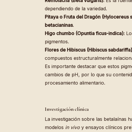
Remolacha (Beta vulgaris):
Es la fuent
dependiendo de la variedad.
Pitaya o Fruta del Dragón (Hylocereus s
betacianinas
.
Higo chumbo (Opuntia ficus-indica):
Los
pigmentos.
Flores de Hibiscus (Hibiscus sabdariffa)
compuestos estructuralmente relacion
Es importante destacar que estos pigme
cambios de pH, por lo que su conteni
procesamiento alimentario.
Investigación clínica
La investigación sobre las betalaínas
modelos
in vivo
y ensayos clínicos pre