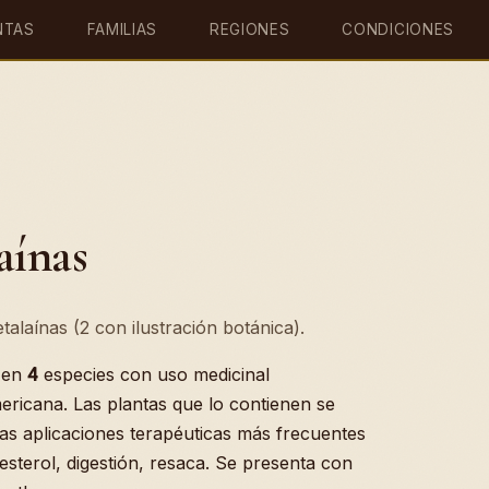
NTAS
FAMILIAS
REGIONES
CONDICIONES
aínas
alaínas (2 con ilustración botánica).
 en
4
especies con uso medicinal
ericana. Las plantas que lo contienen se
Las aplicaciones terapéuticas más frecuentes
lesterol, digestión, resaca. Se presenta con