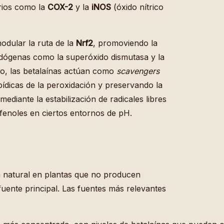
rios como la
COX-2
y la
iNOS
(óxido nítrico
dular la ruta de la
Nrf2
, promoviendo la
ndógenas como la superóxido dismutasa y la
vo, las betalaínas actúan como
scavengers
ipídicas de la peroxidación y preservando la
ediante la estabilización de radicales libres
fenoles en ciertos entornos de pH.
a natural en plantas que no producen
fuente principal. Las fuentes más relevantes