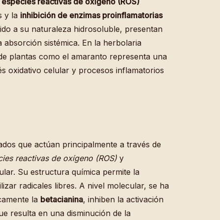
e especies reactivas de oxígeno (ROS)
s y la
inhibición de enzimas proinflamatorias
ido a su naturaleza hidrosoluble, presentan
 absorción sistémica. En la herbolaria
 de plantas como el amaranto representa una
rés oxidativo celular y procesos inflamatorios
dos que actúan principalmente a través de
cies reactivas de oxígeno (ROS)
y
ular. Su estructura química permite la
izar radicales libres. A nivel molecular, se ha
icamente la
betacianina
, inhiben la activación
que resulta en una disminución de la