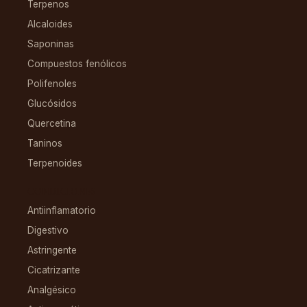
Terpenos
Alcaloides
Saponinas
Compuestos fenólicos
Polifenoles
Glucósidos
Quercetina
Taninos
Terpenoides
CONDICIONES
Antiinflamatorio
Digestivo
Astringente
Cicatrizante
Analgésico