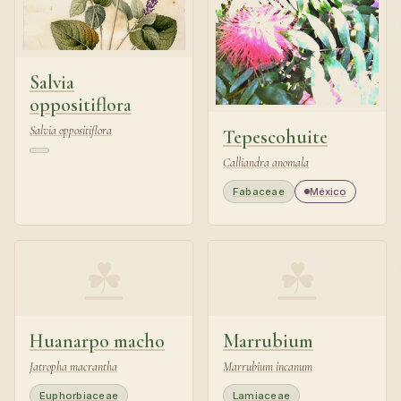
Salvia
oppositiflora
Salvia oppositiflora
Tepescohuite
Calliandra anomala
Fabaceae
México
☘
☘
Huanarpo macho
Marrubium
Jatropha macrantha
Marrubium incanum
Euphorbiaceae
Lamiaceae