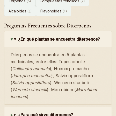
Terpenos
Compuestos fenólicos
(5)
(2)
Alcaloides
Flavonoides
(3)
(4)
Preguntas Frecuentes sobre Diterpenos
¿En qué plantas se encuentra diterpenos?
Diterpenos se encuentra en 5 plantas
medicinales, entre ellas: Tepescohuite
(
Calliandra anomala
), Huanarpo macho
(
Jatropha macrantha
), Salvia oppositiflora
(
Salvia oppositiflora
), Werneria stuebelii
(
Werneria stuebelii
), Marrubium (
Marrubium
incanum
).
¿Para qué sirve diterpenos?