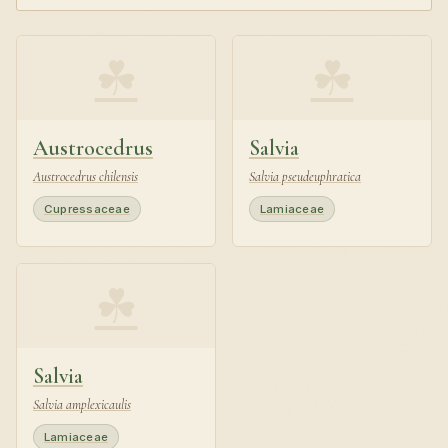
☘
☘
Austrocedrus
Salvia
Austrocedrus chilensis
Salvia pseudeuphratica
Cupressaceae
Lamiaceae
☘
Salvia
Salvia amplexicaulis
Lamiaceae