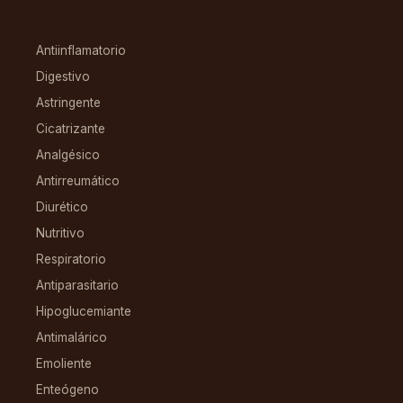
CONDICIONES
Antiinflamatorio
Digestivo
Astringente
Cicatrizante
Analgésico
Antirreumático
Diurético
Nutritivo
Respiratorio
Antiparasitario
Hipoglucemiante
Antimalárico
Emoliente
Enteógeno