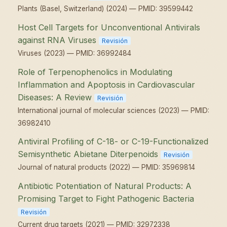
Plants (Basel, Switzerland) (2024) — PMID: 39599442
Host Cell Targets for Unconventional Antivirals
against RNA Viruses
Revisión
Viruses (2023) — PMID: 36992484
Role of Terpenophenolics in Modulating
Inflammation and Apoptosis in Cardiovascular
Diseases: A Review
Revisión
International journal of molecular sciences (2023) — PMID:
36982410
Antiviral Profiling of C-18- or C-19-Functionalized
Semisynthetic Abietane Diterpenoids
Revisión
Journal of natural products (2022) — PMID: 35969814
Antibiotic Potentiation of Natural Products: A
Promising Target to Fight Pathogenic Bacteria
Revisión
Current drug targets (2021) — PMID: 32972338