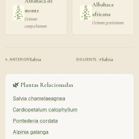
Albahaca de
Albahaca
monte
africana
Ocimum
Ocimum gratissimum
campechianum
Salvia
Salvia
← ANTERIOR
SIGUIENTE →
🌿 Plantas Relacionadas
Salvia chamelaeagnea
Cardiopetalum calophyllum
Pontederia cordata
Alpinia galanga