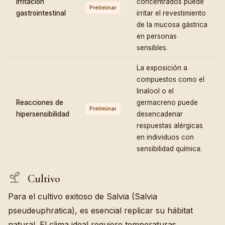
Irritación
concentrados puede
Preliminar
gastrointestinal
irritar el revestimiento
de la mucosa gástrica
en personas
sensibles.
La exposición a
compuestos como el
linalool o el
Reacciones de
germacreno puede
Preliminar
hipersensibilidad
desencadenar
respuestas alérgicas
en individuos con
sensibilidad química.
Cultivo
Para el cultivo exitoso de Salvia (Salvia
pseudeuphratica), es esencial replicar su hábitat
natural. El clima ideal requiere temperaturas