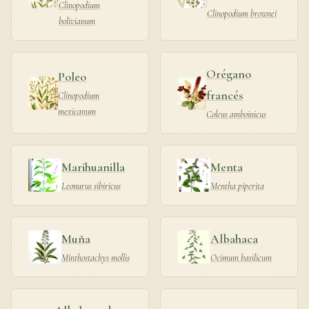
Clinopodium
Clinopodium brownei
bolivianum
Orégano
Poleo
francés
Clinopodium
mexicanum
Coleus amboinicus
Marihuanilla
Menta
Leonurus sibiricus
Mentha piperita
Muña
Albahaca
Minthostachys mollis
Ocimum basilicum