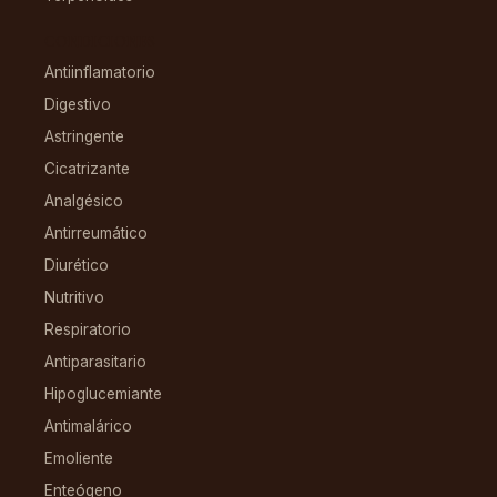
CONDICIONES
Antiinflamatorio
Digestivo
Astringente
Cicatrizante
Analgésico
Antirreumático
Diurético
Nutritivo
Respiratorio
Antiparasitario
Hipoglucemiante
Antimalárico
Emoliente
Enteógeno