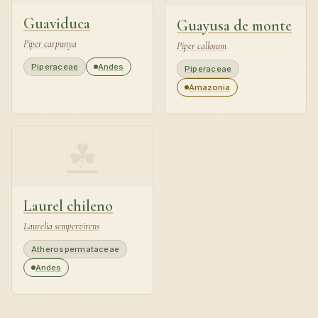
Guaviduca
Guayusa de monte
Piper carpunya
Piper callosum
Piperaceae
Andes
Piperaceae
Amazonia
☘
Laurel chileno
Laurelia sempervirens
Atherospermataceae
Andes