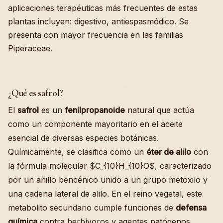
aplicaciones terapéuticas más frecuentes de estas
plantas incluyen: digestivo, antiespasmódico. Se
presenta con mayor frecuencia en las familias
Piperaceae.
¿Qué es safrol?
El
safrol
es un
fenilpropanoide
natural que actúa
como un componente mayoritario en el aceite
esencial de diversas especies botánicas.
Químicamente, se clasifica como un
éter de alilo
con
la fórmula molecular $C_{10}H_{10}O$, caracterizado
por un anillo bencénico unido a un grupo metoxilo y
una cadena lateral de alilo. En el reino vegetal, este
metabolito secundario cumple funciones de
defensa
química
contra herbívoros y agentes patógenos,