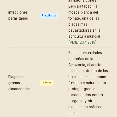
inhibitoria contra
Bemisia tabaci, la
Infecciones
mosca blanca del
Preclínico
parasitarias
tomate, una de las
plagas más
devastadoras en la
agricultura mundial
[
PMID 26712319
].
En las comunidades
ribereñas de la
Amazonía, el aceite
esencial extraído de las
Plagas de
hojas se emplea como
granos
fumigante natural para
In vitro
almacenados
proteger granos
almacenados contra
gorgojos y otras
plagas, una práctica
que…