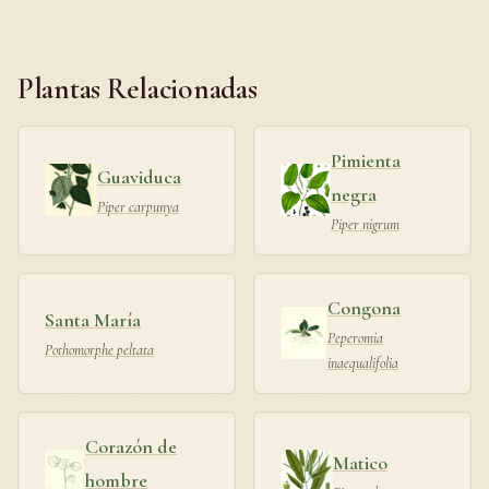
Plantas Relacionadas
Pimienta
Guaviduca
negra
Piper carpunya
Piper nigrum
Congona
Santa María
Peperomia
Pothomorphe peltata
inaequalifolia
Corazón de
Matico
hombre