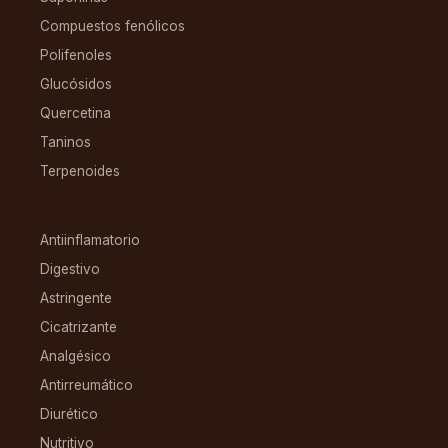
Compuestos fenólicos
Polifenoles
Glucósidos
Quercetina
Taninos
Terpenoides
CONDICIONES
Antiinflamatorio
Digestivo
Astringente
Cicatrizante
Analgésico
Antirreumático
Diurético
Nutritivo