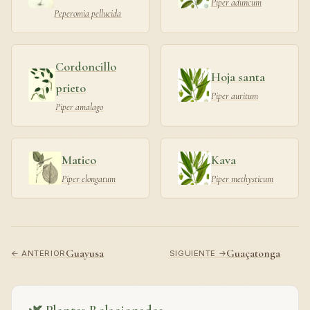
Piper aduncum
Peperomia pellucida
Cordoncillo
Hoja santa
prieto
Piper auritum
Piper amalago
Matico
Kava
Piper elongatum
Piper methysticum
Guayusa
Guaçatonga
← ANTERIOR
SIGUIENTE →