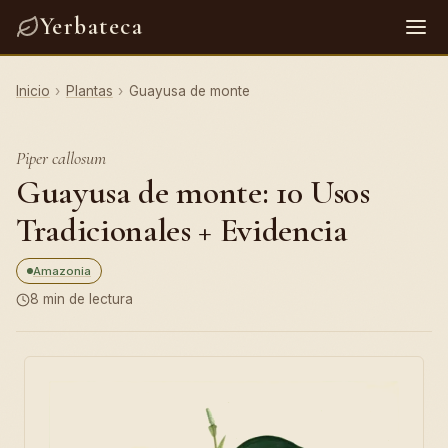
Yerbateca
Inicio
›
Plantas
›
Guayusa de monte
Piper callosum
Guayusa de monte: 10 Usos
Tradicionales + Evidencia
Amazonia
8 min de lectura