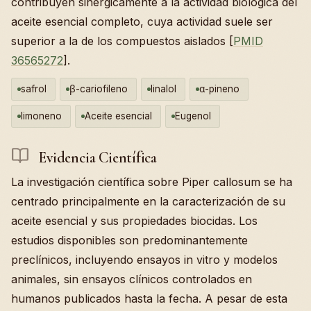
contribuyen sinérgicamente a la actividad biológica del
aceite esencial completo, cuya actividad suele ser
superior a la de los compuestos aislados [
PMID
36565272
].
safrol
β-cariofileno
linalol
α-pineno
limoneno
Aceite esencial
Eugenol
Evidencia Científica
La investigación científica sobre Piper callosum se ha
centrado principalmente en la caracterización de su
aceite esencial y sus propiedades biocidas. Los
estudios disponibles son predominantemente
preclínicos, incluyendo ensayos in vitro y modelos
animales, sin ensayos clínicos controlados en
humanos publicados hasta la fecha. A pesar de esta