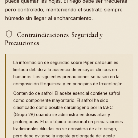
puede quemar las hojas. El riego debe ser frecuente
pero controlado, manteniendo el sustrato siempre
húmedo sin llegar al encharcamiento.
Contraindicaciones, Seguridad y
Precauciones
La información de seguridad sobre Piper callosum es
limitada debido a la ausencia de ensayos clínicos en
humanos. Las siguientes precauciones se basan en la
composición fitoquímica y en principios de toxicología:
Contenido de safrol: El aceite esencial contiene safrol
como componente mayoritario. El safrol ha sido
clasificado como posible carcinógeno por la IARC
(Grupo 2B) cuando se administra en dosis altas y
prolongadas. El uso tópico ocasional en preparaciones
tradicionales diluidas no se considera de alto riesgo,
pero debe evitarse la ingesta prolongada del aceite