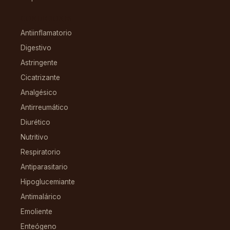
CONDICIONES
Antiinflamatorio
Digestivo
Astringente
Cicatrizante
Analgésico
Antirreumático
Diurético
Nutritivo
Respiratorio
Antiparasitario
Hipoglucemiante
Antimalárico
Emoliente
Enteógeno