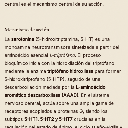
central es el mecanismo central de su acción.
Mecanismo de acción
La
serotonina
(5-hidroxitriptamina, 5-HT) es una
monoamina neurotransmisora sintetizada a partir del
aminoácido esencial
L-triptófano
. El proceso
bioquímico inicia con la hidroxilación del triptófano
mediante la enzima
triptófano hidroxilasa
para formar
5-hidroxitriptófano (5-HTP), seguido de una
descarboxilación mediada por la
L-aminoácido
aromático descarboxilasa (AAAD)
. En el sistema
nervioso central, actúa sobre una amplia gama de
receptores acoplados a proteínas G, siendo los
subtipos
5-HT1, 5-HT2 y 5-HT7
cruciales en la
regulación del estado de ánimo, el ciclo sueño-vigilia y