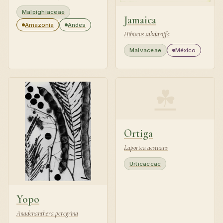
Malpighiaceae
Jamaica
Amazonia
Andes
Hibiscus sabdariffa
Malvaceae
México
☘
Ortiga
Laportea aestuans
Urticaceae
Yopo
Anadenanthera peregrina