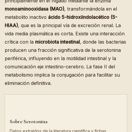
principalmente en el hígado mediante la enzima
monoaminooxidasa (MAO)
, transformándola en el
metabolito inactivo
ácido 5-hidroxiindolacético (5-
HIAA)
, que es la principal vía de excreción renal. La
vida media plasmática es corta. Existe una interacción
crítica con la
microbiota intestinal
, donde las bacterias
producen una fracción significativa de la serotonina
periférica, influyendo en la motilidad intestinal y la
comunicación eje intestino-cerebro. La fase II del
metabolismo implica la conjugación para facilitar su
eliminación definitiva.
Sobre Serotonina
Datos extraídos de la literatura científica y fichas