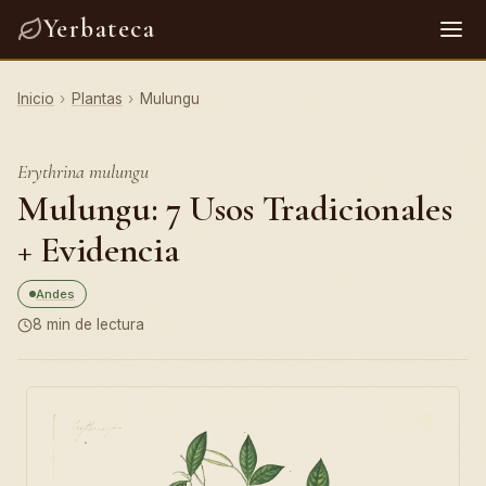
Yerbateca
Inicio
›
Plantas
›
Mulungu
Erythrina mulungu
Mulungu: 7 Usos Tradicionales
+ Evidencia
Andes
8 min de lectura