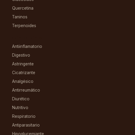
Quercetina
Taninos
Terpenoides
CONDICIONES
Antiinflamatorio
Digestivo
Astringente
Cicatrizante
Analgésico
Antirreumático
Diurético
Nutritivo
Respiratorio
Antiparasitario
Hipoglucemiante