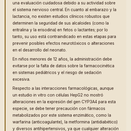
una evaluación cuidadosa debido a su actividad sobre
el sistema nervioso central. En cuanto al embarazo y la
lactancia, no existen estudios clínicos robustos que
determinen la seguridad de sus alcaloides (como la
eritralina y la erisodina) en fetos o lactantes; por lo
tanto, su uso está contraindicado en estas etapas para
prevenir posibles efectos neurotóxicos o alteraciones
en el desarrollo del neonato.
En niños menores de 12 años, la administración debe
evitarse por la falta de datos sobre la farmacocinética
en sistemas pediátricos y el riesgo de sedación
excesiva.
Respecto a las interacciones farmacológicas, aunque
un estudio in vitro con células HepG2 no mostró
alteraciones en la expresión del gen CYP3A4 para esta
especie, se debe tener precaución con fármacos
metabolizados por este sistema enzimático, como la
warfarina (anticoagulante), la metformina (antidiabético)
y diversos antihipertensivos, ya que cualquier alteración