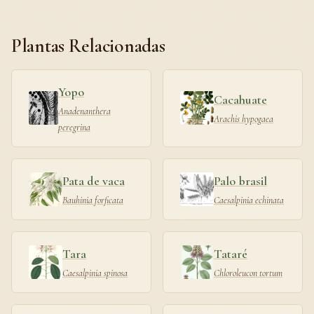
Plantas Relacionadas
Yopo
Cacahuate
Anadenanthera
Arachis hypogaea
peregrina
Pata de vaca
Palo brasil
Bauhinia forficata
Caesalpinia echinata
Tara
Tataré
Caesalpinia spinosa
Chloroleucon tortum