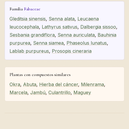
Familia
Fabaceae
Gleditsia sinensis
,
Senna alata
,
Leucaena
leucocephala
,
Lathyrus sativus
,
Dalbergia sissoo
,
Sesbania grandiflora
,
Senna auriculata
,
Bauhinia
purpurea
,
Senna siamea
,
Phaseolus lunatus
,
Lablab purpureus
,
Prosopis cineraria
Plantas con compuestos similares
Okra
,
Abuta
,
Hierba del cáncer
,
Milenrama
,
Marcela
,
Jambú
,
Culantrillo
,
Maguey