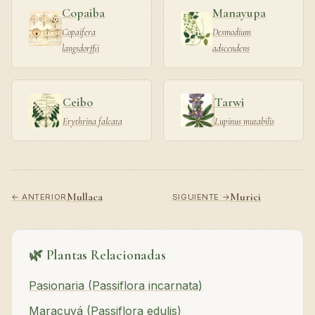
Copaiba
Manayupa
Copaifera
Desmodium
langsdorffii
adscendens
Ceibo
Tarwi
Erythrina falcata
Lupinus mutabilis
Mullaca
Murici
← ANTERIOR
SIGUIENTE →
🌿 Plantas Relacionadas
Pasionaria (Passiflora incarnata)
Maracuyá (Passiflora edulis)