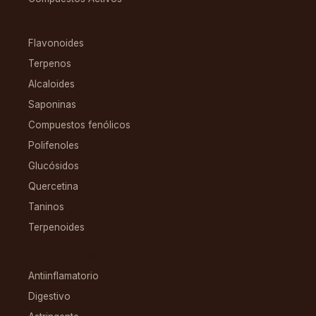
COMPUESTOS
Flavonoides
Terpenos
Alcaloides
Saponinas
Compuestos fenólicos
Polifenoles
Glucósidos
Quercetina
Taninos
Terpenoides
CONDICIONES
Antiinflamatorio
Digestivo