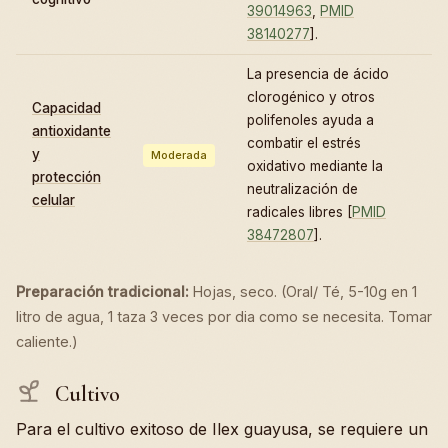
39014963
,
PMID
38140277
].
La presencia de ácido
clorogénico y otros
Capacidad
polifenoles ayuda a
antioxidante
combatir el estrés
y
Moderada
oxidativo mediante la
protección
neutralización de
celular
radicales libres [
PMID
38472807
].
Preparación tradicional:
Hojas, seco. (Oral/ Té, 5-10g en 1
litro de agua, 1 taza 3 veces por dia como se necesita. Tomar
caliente.)
Cultivo
Para el cultivo exitoso de Ilex guayusa, se requiere un