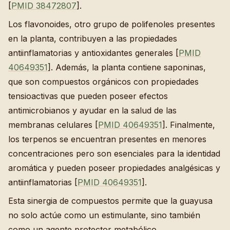
[
PMID 38472807
].
Los flavonoides, otro grupo de polifenoles presentes
en la planta, contribuyen a las propiedades
antiinflamatorias y antioxidantes generales [
PMID
40649351
]. Además, la planta contiene saponinas,
que son compuestos orgánicos con propiedades
tensioactivas que pueden poseer efectos
antimicrobianos y ayudar en la salud de las
membranas celulares [
PMID 40649351
]. Finalmente,
los terpenos se encuentran presentes en menores
concentraciones pero son esenciales para la identidad
aromática y pueden poseer propiedades analgésicas y
antiinflamatorias [
PMID 40649351
].
Esta sinergia de compuestos permite que la guayusa
no solo actúe como un estimulante, sino también
como un agente protector metabólico.