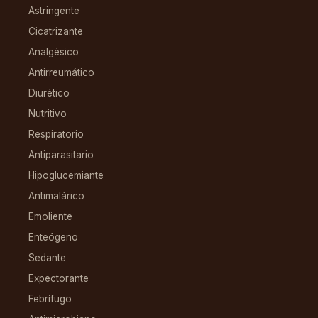
Astringente
Cicatrizante
Analgésico
Antirreumático
Diurético
Nutritivo
Respiratorio
Antiparasitario
Hipoglucemiante
Antimalárico
Emoliente
Enteógeno
Sedante
Expectorante
Febrífugo