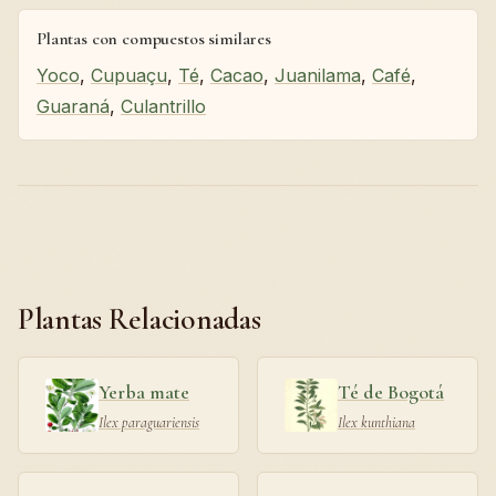
Plantas con compuestos similares
Yoco
,
Cupuaçu
,
Té
,
Cacao
,
Juanilama
,
Café
,
Guaraná
,
Culantrillo
Plantas Relacionadas
Yerba mate
Té de Bogotá
Ilex paraguariensis
Ilex kunthiana