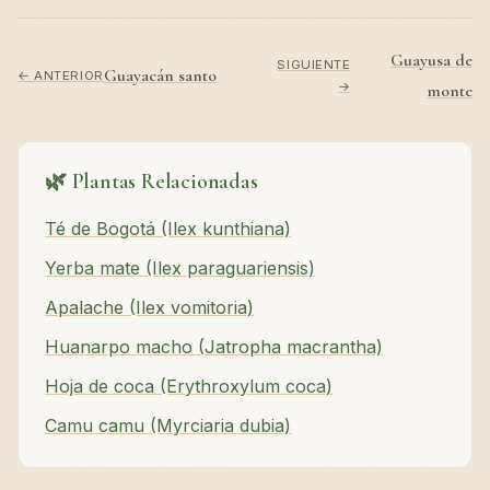
Guayusa de
SIGUIENTE
Guayacán santo
← ANTERIOR
→
monte
🌿 Plantas Relacionadas
Té de Bogotá (Ilex kunthiana)
Yerba mate (Ilex paraguariensis)
Apalache (Ilex vomitoria)
Huanarpo macho (Jatropha macrantha)
Hoja de coca (Erythroxylum coca)
Camu camu (Myrciaria dubia)