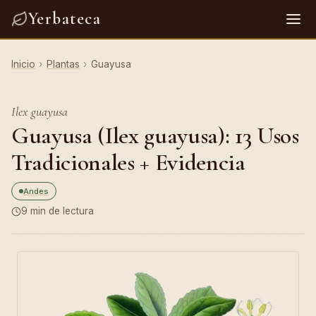
Yerbateca
Inicio
›
Plantas
›
Guayusa
Ilex guayusa
Guayusa (Ilex guayusa): 13 Usos
Tradicionales + Evidencia
Andes
9 min de lectura