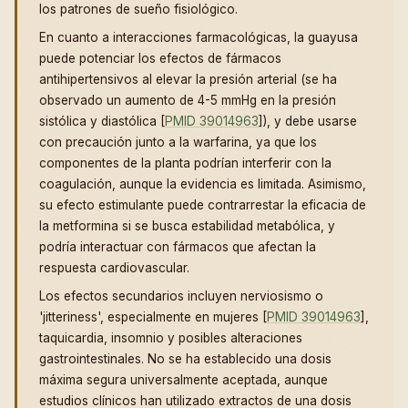
los patrones de sueño fisiológico.
En cuanto a interacciones farmacológicas, la guayusa
puede potenciar los efectos de fármacos
antihipertensivos al elevar la presión arterial (se ha
observado un aumento de 4-5 mmHg en la presión
sistólica y diastólica [
PMID 39014963
]), y debe usarse
con precaución junto a la warfarina, ya que los
componentes de la planta podrían interferir con la
coagulación, aunque la evidencia es limitada. Asimismo,
su efecto estimulante puede contrarrestar la eficacia de
la metformina si se busca estabilidad metabólica, y
podría interactuar con fármacos que afectan la
respuesta cardiovascular.
Los efectos secundarios incluyen nerviosismo o
'jitteriness', especialmente en mujeres [
PMID 39014963
],
taquicardia, insomnio y posibles alteraciones
gastrointestinales. No se ha establecido una dosis
máxima segura universalmente aceptada, aunque
estudios clínicos han utilizado extractos de una dosis