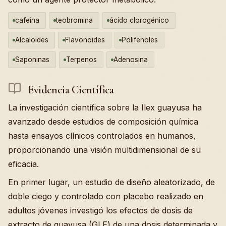
cafeína
teobromina
ácido clorogénico
Alcaloides
Flavonoides
Polifenoles
Saponinas
Terpenos
Adenosina
Evidencia Científica
La investigación científica sobre la Ilex guayusa ha
avanzado desde estudios de composición química
hasta ensayos clínicos controlados en humanos,
proporcionando una visión multidimensional de su
eficacia.
En primer lugar, un estudio de diseño aleatorizado, de
doble ciego y controlado con placebo realizado en
adultos jóvenes investigó los efectos de dosis de
extracto de guayusa (GLE) de una dosis determinada y