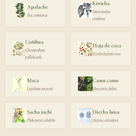
Kiwicha
Apalache
Amaranthus
Ilex vomitoria
caudatus
Cañihua
Hoja de coca
Chenopodium
Erythroxylum coca
pallidicaule
Maca
Camu camu
Lepidium meyenii
Myrciaria dubia
Sacha inchi
Hierba luisa
Plukenetia volubilis
Aloysia citriodora