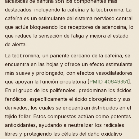
alcaloides de xantina son los componentes más
destacados, incluyendo la cafeína y la teobromina. La
cafeína es un estimulante del sistema nervioso central
que actúa bloqueando los receptores de adenosina, lo
que reduce la sensación de fatiga y mejora el estado
de alerta.
La teobromina, un pariente cercano de la cafeína, se
encuentra en las hojas y ofrece un efecto estimulante
más suave y prolongado, con efectos vasodilatadores
que apoyan la función circulatoria [
PMID 40649351
].
En el grupo de los polifenoles, predominan los ácidos
fenólicos, específicamente el ácido clorogénico y sus
derivados, los cuales se encuentran distribuidos en el
tejido foliar. Estos compuestos actúan como potentes
antioxidantes, ayudando a neutralizar los radicales
libres y protegiendo las células del daño oxidativo