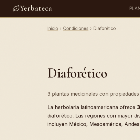
Yerbateca
PLA
Inicio
›
Condiciones
›
Diaforético
Diaforético
3 plantas medicinales con propiedades p
La herbolaria latinoamericana ofrece
3
diaforético. Las regiones con mayor di
incluyen México, Mesoamérica, Andes