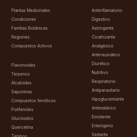
EXPLORAR
CONDICIONES
Plantas Medicinales
Antiinflamatorio
Condiciones
Digestivo
Familias Botánicas
Astringente
Regiones
Cicatrizante
Compuestos Activos
Analgésico
Antirreumático
COMPUESTOS
Diurético
Flavonoides
Nutritivo
Terpenos
Respiratorio
Alcaloides
Antiparasitario
Saponinas
Hipoglucemiante
Compuestos fenólicos
Antimalárico
Polifenoles
Emoliente
Glucósidos
Enteógeno
Quercetina
Sedante
Taninos