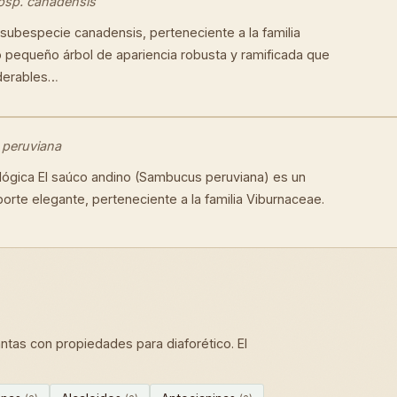
bsp. canadensis
 subespecie canadensis, perteneciente a la familia
 pequeño árbol de apariencia robusta y ramificada que
iderables…
peruviana
ógica El saúco andino (Sambucus peruviana) es un
orte elegante, perteneciente a la familia Viburnaceae.
tas con propiedades para diaforético. El