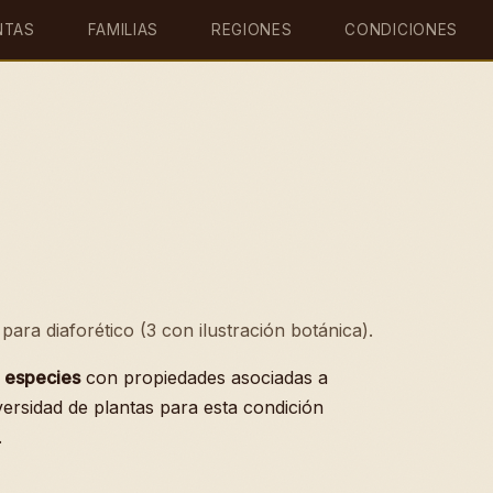
NTAS
FAMILIAS
REGIONES
CONDICIONES
ara diaforético (3 con ilustración botánica).
 especies
con propiedades asociadas a
versidad de plantas para esta condición
.