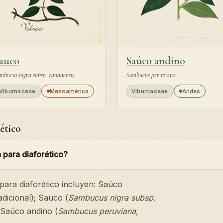
auco
Saúco andino
mbucus nigra subsp. canadensis
Sambucus peruviana
Viburnaceae
Mesoamérica
Viburnaceae
Andes
ético
 para diaforético?
 para diaforético incluyen: Saúco
adicional); Sauco (
Sambucus nigra subsp.
; Saúco andino (
Sambucus peruviana
,