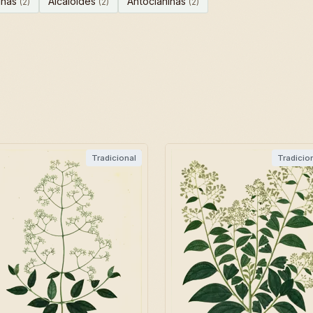
inas
Alcaloides
Antocianinas
(2)
(2)
(2)
.
Tradicional
Tradicio