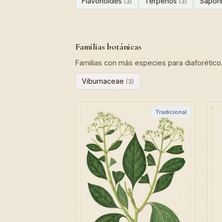
Flavonoides
Terpenos
Sapon
(3)
(3)
Familias botánicas
Familias con más especies para diaforético
Viburnaceae
(3)
Tradicional