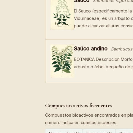
Sauco
Sambucus nigra su
El Sauco (específicamente la
Viburnaceae) es un arbusto o
puede alcanzar alturas cons
Saúco andino
Sambucus 
BOTÁNICA Descripción Morfol
arbusto o árbol pequeño de p
Compuestos activos frecuentes
Compuestos bioactivos encontrados en plan
número indica en cuántas especies.