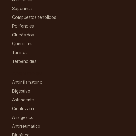
Saponinas
Compuestos fenólicos
Polifenoles
Glucósidos
Quercetina
Taninos
Terpenoides
CONDICIONES
Antiinflamatorio
Digestivo
Astringente
Cicatrizante
Analgésico
Antirreumático
Diurético