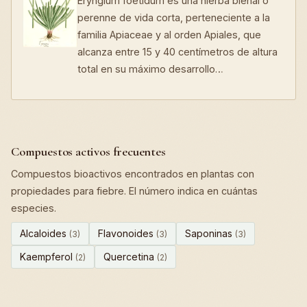
Eryngium foetidum es una hierba bienal o
perenne de vida corta, perteneciente a la
familia Apiaceae y al orden Apiales, que
alcanza entre 15 y 40 centímetros de altura
total en su máximo desarrollo…
Compuestos activos frecuentes
Compuestos bioactivos encontrados en plantas con
propiedades para fiebre. El número indica en cuántas
especies.
Alcaloides
Flavonoides
Saponinas
(3)
(3)
(3)
Kaempferol
Quercetina
(2)
(2)