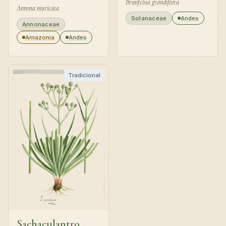
Brunfelsia grandiflora
Annona muricata
Solanaceae
Andes
Annonaceae
Amazonia
Andes
Tradicional
Sachaculantro