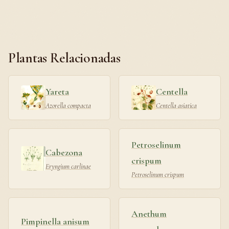
Plantas Relacionadas
Yareta
Centella
Azorella compacta
Centella asiatica
Petroselinum
Cabezona
crispum
Eryngium carlinae
Petroselinum crispum
Anethum
Pimpinella anisum