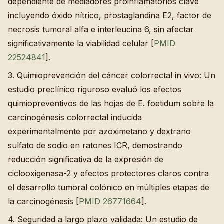
dependiente de mediadores proinflamatorios clave
incluyendo óxido nítrico, prostaglandina E2, factor de
necrosis tumoral alfa e interleucina 6, sin afectar
significativamente la viabilidad celular [
PMID
22524841
].
3. Quimioprevención del cáncer colorrectal in vivo: Un
estudio preclínico riguroso evaluó los efectos
quimiopreventivos de las hojas de E. foetidum sobre la
carcinogénesis colorrectal inducida
experimentalmente por azoximetano y dextrano
sulfato de sodio en ratones ICR, demostrando
reducción significativa de la expresión de
ciclooxigenasa-2 y efectos protectores claros contra
el desarrollo tumoral colónico en múltiples etapas de
la carcinogénesis [
PMID 26771664
].
4. Seguridad a largo plazo validada: Un estudio de