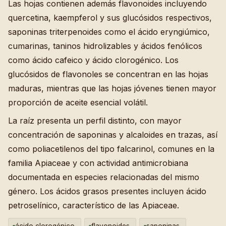
Las hojas contienen además flavonoides incluyendo
quercetina, kaempferol y sus glucósidos respectivos,
saponinas triterpenoides como el ácido eryngiúmico,
cumarinas, taninos hidrolizables y ácidos fenólicos
como ácido cafeico y ácido clorogénico. Los
glucósidos de flavonoles se concentran en las hojas
maduras, mientras que las hojas jóvenes tienen mayor
proporción de aceite esencial volátil.
La raíz presenta un perfil distinto, con mayor
concentración de saponinas y alcaloides en trazas, así
como poliacetilenos del tipo falcarinol, comunes en la
familia Apiaceae y con actividad antimicrobiana
documentada en especies relacionadas del mismo
género. Los ácidos grasos presentes incluyen ácido
petroselínico, característico de las Apiaceae.
ácido clorogénico
flavonoides
saponinas