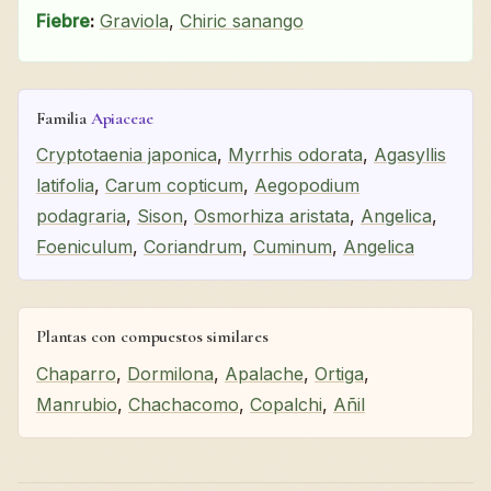
Fiebre
:
Graviola
,
Chiric sanango
Familia
Apiaceae
Cryptotaenia japonica
,
Myrrhis odorata
,
Agasyllis
latifolia
,
Carum copticum
,
Aegopodium
podagraria
,
Sison
,
Osmorhiza aristata
,
Angelica
,
Foeniculum
,
Coriandrum
,
Cuminum
,
Angelica
Plantas con compuestos similares
Chaparro
,
Dormilona
,
Apalache
,
Ortiga
,
Manrubio
,
Chachacomo
,
Copalchi
,
Añil