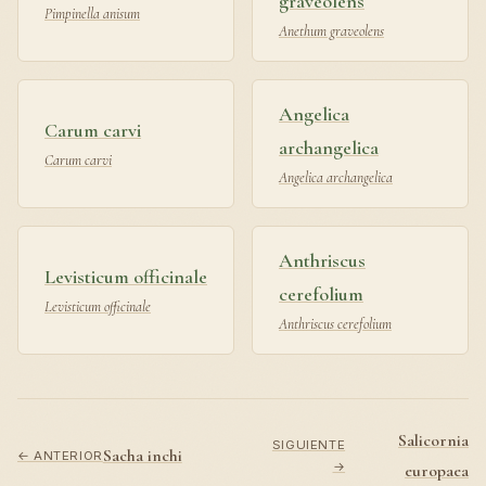
graveolens
Pimpinella anisum
Anethum graveolens
Angelica
Carum carvi
archangelica
Carum carvi
Angelica archangelica
Anthriscus
Levisticum officinale
cerefolium
Levisticum officinale
Anthriscus cerefolium
Salicornia
SIGUIENTE
Sacha inchi
← ANTERIOR
→
europaea