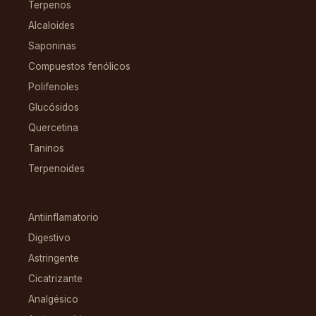
Terpenos
Alcaloides
Saponinas
Compuestos fenólicos
Polifenoles
Glucósidos
Quercetina
Taninos
Terpenoides
CONDICIONES
Antiinflamatorio
Digestivo
Astringente
Cicatrizante
Analgésico