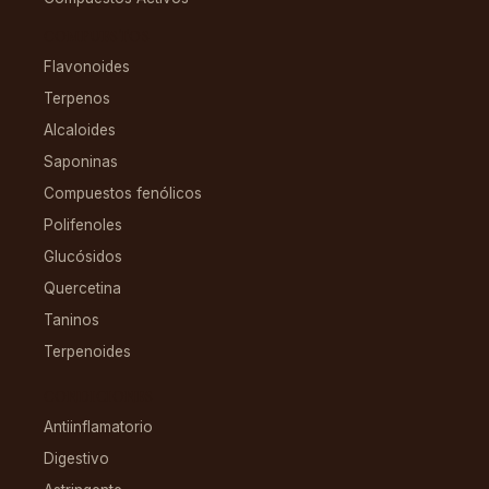
COMPUESTOS
Flavonoides
Terpenos
Alcaloides
Saponinas
Compuestos fenólicos
Polifenoles
Glucósidos
Quercetina
Taninos
Terpenoides
CONDICIONES
Antiinflamatorio
Digestivo