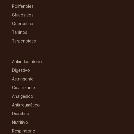
Polifenoles
Glucósidos
Quercetina
Taninos
Terpenoides
CONDICIONES
Antiinflamatorio
Digestivo
Astringente
Cicatrizante
Analgésico
Antirreumático
Diurético
Nutritivo
Respiratorio