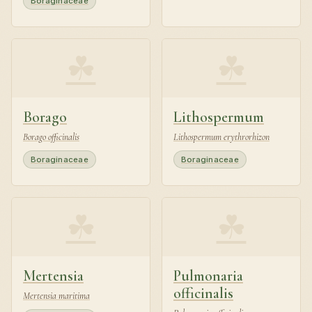
Boraginaceae
☘
☘
Borago
Lithospermum
Borago officinalis
Lithospermum erythrorhizon
Boraginaceae
Boraginaceae
☘
☘
Mertensia
Pulmonaria
officinalis
Mertensia maritima