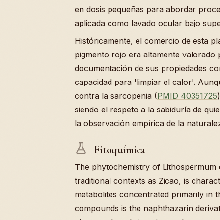
en dosis pequeñas para abordar proces
aplicada como lavado ocular bajo supe
Históricamente, el comercio de esta pla
pigmento rojo era altamente valorado pa
documentación de sus propiedades com
capacidad para 'limpiar el calor'. Aunq
contra la sarcopenia (
PMID 40351725
siendo el respeto a la sabiduría de qu
la observación empírica de la naturale
Fitoquímica
The phytochemistry of Lithospermum 
traditional contexts as Zicao, is chara
metabolites concentrated primarily in t
compounds is the naphthazarin derivativ