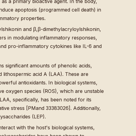
as a primary bioactive agent. In the body,
o induce apoptosis (programmed cell death) in
lammatory properties.
lshikonin and β,β-dimethylacryloylshikonin,
yers in modulating inflammatory responses,
 and pro-inflammatory cytokines like IL-6 and
s significant amounts of phenolic acids,
d lithospermic acid A (LAA). These are
erful antioxidants. In biological systems,
ive oxygen species (ROS), which are unstable
AA, specifically, has been noted for its
idative stress [PMand 33383026]. Additionally,
lysaccharides (LEP).
teract with the host's biological systems,
e polysaccharides have been shown to