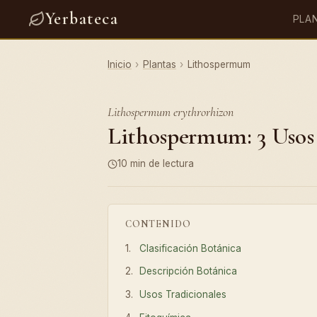
Yerbateca
PLA
Inicio
›
Plantas
›
Lithospermum
Lithospermum erythrorhizon
Lithospermum: 3 Usos 
10 min de lectura
CONTENIDO
Clasificación Botánica
Descripción Botánica
Usos Tradicionales