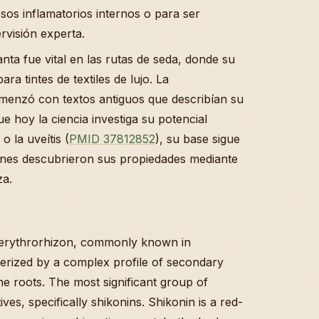
os inflamatorios internos o para ser
rvisión experta.
nta fue vital en las rutas de seda, donde su
ra tintes de textiles de lujo. La
enzó con textos antiguos que describían su
ue hoy la ciencia investiga su potencial
) o la uveítis (
PMID 37812852
), su base sigue
ienes descubrieron sus propiedades mediante
za.
erythrorhizon, commonly known in
cterized by a complex profile of secondary
he roots. The most significant group of
es, specifically shikonins. Shikonin is a red-