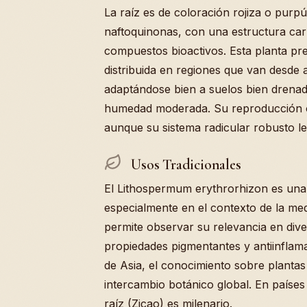
La raíz es de coloración rojiza o purpú
naftoquinonas, con una estructura car
compuestos bioactivos. Esta planta pr
distribuida en regiones que van desde
adaptándose bien a suelos bien drenad
humedad moderada. Su reproducción oc
aunque su sistema radicular robusto le 
Usos Tradicionales
El Lithospermum erythrorhizon es una 
especialmente en el contexto de la med
permite observar su relevancia en dive
propiedades pigmentantes y antiinflama
de Asia, el conocimiento sobre planta
intercambio botánico global. En paíse
raíz (Zicao) es milenario.