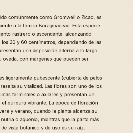
cido comúnmente como Gromwell o Zicao, es
ente a la familia Boraginaceae. Esta especie
miento rastrero o ascendente, alcanzando
 los 30 y 60 centímetros, dependiendo de las
resentan una disposición alterna a lo largo
a u ovada, con márgenes que pueden ser
ces ligeramente pubescente (cubierta de pelos
resalta su vitalidad. Las flores son uno de los
cimas terminales o axilares y presentan un
y el púrpura vibrante. La época de floración
avera y verano, cuando la planta alcanza su
nutria o aquenio, mientras que la parte más
o de vista botánico y de uso es su raíz.