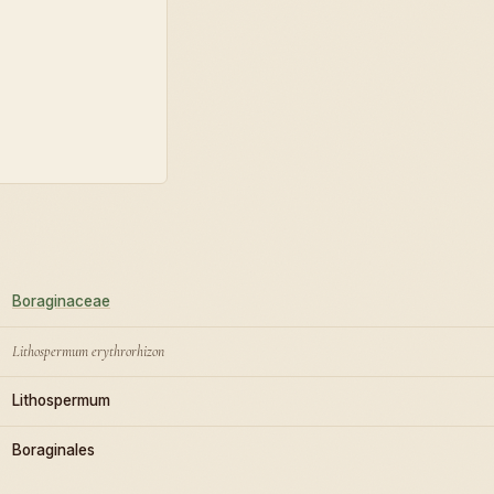
Boraginaceae
Lithospermum erythrorhizon
Lithospermum
Boraginales