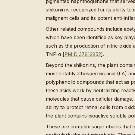
pigmented naphthoquinone that serves 
shikonin is recognized for its ability t
malignant cells and its potent anti-inf
Other related compounds include acety
which have been identified as key pla
such as the production of nitric oxide
TNF-α [
PMID 37812852
].
Beyond the shikonins, the plant contain
most notably lithospermic acid (LA) an
polyphenolic compounds that act as pow
these acids work by neutralizing react
molecules that cause cellular damage. L
ability to protect retinal cells from ox
the plant contains bioactive soluble po
These are complex sugar chains that in
particularly the gut microbiota. Thes