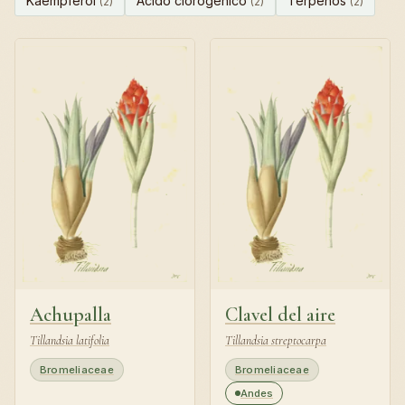
Kaempferol
Ácido clorogénico
Terpenos
(2)
(2)
(2)
Achupalla
Clavel del aire
Tillandsia latifolia
Tillandsia streptocarpa
Bromeliaceae
Bromeliaceae
Andes