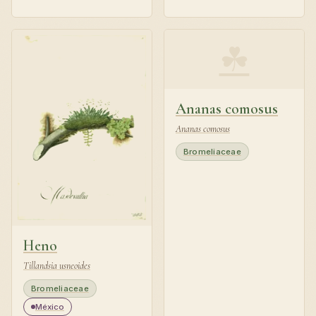
☘
Ananas comosus
Ananas comosus
Bromeliaceae
Heno
Tillandsia usneoides
Bromeliaceae
México