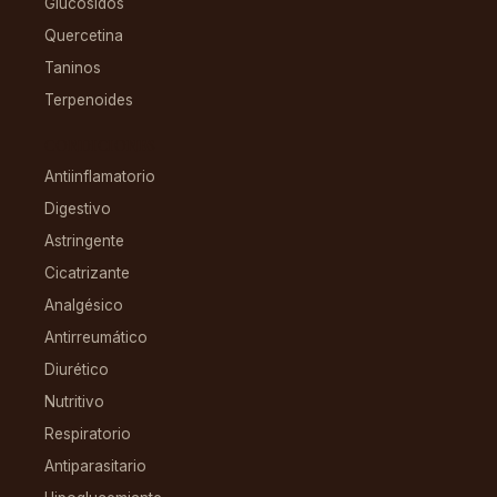
Glucósidos
Quercetina
Taninos
Terpenoides
CONDICIONES
Antiinflamatorio
Digestivo
Astringente
Cicatrizante
Analgésico
Antirreumático
Diurético
Nutritivo
Respiratorio
Antiparasitario