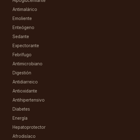
Hipoglucemiante
Antimalárico
Emoliente
Enteógeno
Sedante
Expectorante
Febrífugo
Antimicrobiano
Digestión
Antidiarreico
Antioxidante
Antihipertensivo
Diabetes
Energía
Hepatoprotector
Afrodisíaco