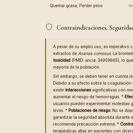
Quemar grasa, Perder peso
Or
Contraindicaciones, Segurida
A pesar de su amplio uso, es imperativo 
extractos de
Ananas comosus
. La bromel
toxicidad
(PMID: ancia: 34959865), lo que
mayoría de la población.
Sin embargo, se deben tener en cuenta la
Debido a su efecto sobre la coagulació
existir
interacciones
significativas con me
aumentar el riesgo de hemorragias. *
Efec
usuarios pueden experimentar molestias g
leves. *
Poblaciones de riesgo:
No se dispo
garantizar la seguridad absoluta durante 
recomienda precaución extrema. *
Contra
terapéuticas altas en pacientes con úlcer