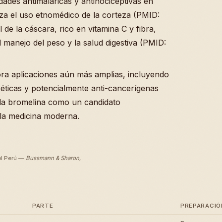
ades antimaláricas y antinociceptivas en
za el uso etnomédico de la corteza (PMID:
 de la cáscara, rico en vitamina C y fibra,
l manejo del peso y la salud digestiva (PMID:
plora aplicaciones aún más amplias, incluyendo
abéticas y potencialmente anti-cancerígenas
 la bromelina como un candidato
la medicina moderna.
el Perú —
Bussmann & Sharon,
PARTE
PREPARACIÓ