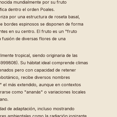
onocida mundialmente por su fruto
ica dentro el orden Poales.
riza por una estructura de roseta basal,
 de bordes espinosos se disponen de forma
tes en su centro. El fruto es un "fruto
a fusión de diversas flores de una
lmente tropical, siendo originaria de las
8999808). Su hábitat ideal comprende climas
renados pero con capacidad de retener
obotánico, recibe diversos nombres
a" el más extendido, aunque en contextos
rarse como "ananás" o variaciones locales
cano.
dad de adaptación, incluso mostrando
es ambientales como la radiación ionizante