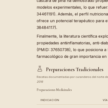
cáscara de piña ha demostrado propied
modelos experimentales, lo que refuer
34461191). Además, el perfil nutricional
ofrece un potencial terapéutico para e
38484117).
Finalmente, la literatura científica ex
propiedades antiinflamatorias, anti-di
(PMID: 37650738), lo que posiciona a
farmacológico de gran importancia en 
Preparaciones Tradicionales
Recetas documentadas por curanderos del norte d
2016
Preparaciones Medicinales
INDICACIÓN
VÍA