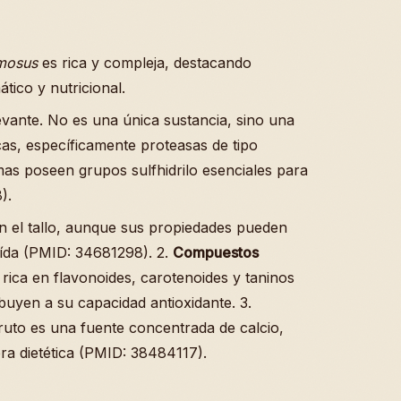
mosus
es rica y compleja, destacando
tico y nutricional.
vante. No es una única sustancia, sino una
as, específicamente proteasas de tipo
mas poseen grupos sulfhidrilo esenciales para
).
n el tallo, aunque sus propiedades pueden
raída (PMID: 34681298). 2.
Compuestos
 rica en flavonoides, carotenoides y taninos
buyen a su capacidad antioxidante. 3.
ruto es una fuente concentrada de calcio,
bra dietética (PMID: 38484117).