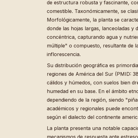
de estructura robusta y fascinante, c
comestible. Taxonómicamente, se clasif
Morfológicamente, la planta se caracte
donde las hojas largas, lanceoladas y
concéntrica, capturando agua y nutrien
múltiple" o compuesto, resultante de l
inflorescencia.
Su distribución geográfica es primordia
regiones de América del Sur (PMID: 3
cálidos y húmedos, con suelos bien d
humedad en su base. En el ámbito etn
dependiendo de la región, siendo "piñ
académicos y regionales puede encont
según el dialecto del continente ameri
La planta presenta una notable capaci
mecanismos de respuesta ante estresor