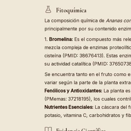
Fitoquímica
La composición química de
Ananas co
principalmente por su contenido enzimá
1.
Bromelina:
Es el compuesto más rele
mezcla compleja de enzimas proteolític
cisteína (PMID: 38676413). Estas enzi
su actividad catalítica (PMID: 37650738
Se encuentra tanto en el fruto como e
variar según la parte de la planta ext
Fenólicos y Antioxidantes:
La planta es
(PMemas: 37218195), los cuales contri
Nutrientes Esenciales:
La cáscara del f
potasio, vitamina C, carbohidratos y fi
Evidencia Científica