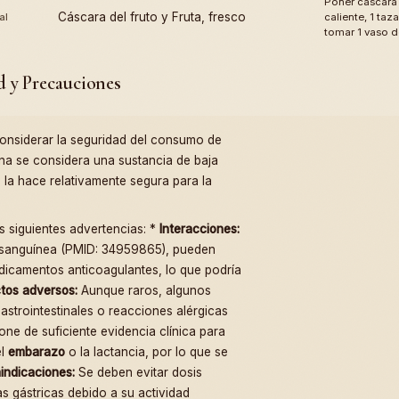
Poner cascara 
Cáscara del fruto y Fruta, fresco
al
caliente, 1 ta
tomar 1 vaso d
d y Precauciones
considerar la seguridad del consumo de
ina se considera una sustancia de baja
 la hace relativamente segura para la
s siguientes advertencias: *
Interacciones:
n sanguínea (PMID: 34959865), pueden
dicamentos anticoagulantes, lo que podría
tos adversos:
Aunque raros, algunos
astrointestinales o reacciones alérgicas
ne de suficiente evidencia clínica para
el
embarazo
o la lactancia, por lo que se
indicaciones:
Se deben evitar dosis
as gástricas debido a su actividad