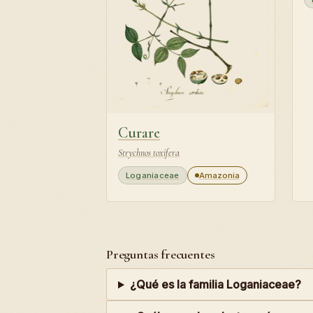
Curare
Strychnos toxifera
Loganiaceae
Amazonia
Preguntas frecuentes
¿Qué es la familia Loganiaceae?