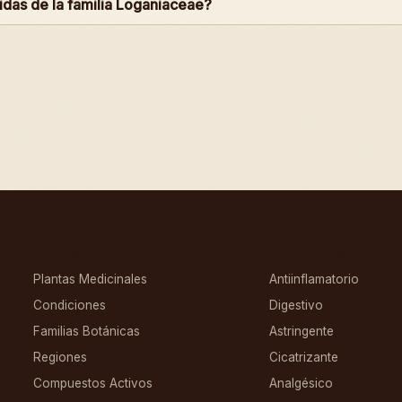
idas de la familia Loganiaceae?
EXPLORAR
CONDICIONES
Plantas Medicinales
Antiinflamatorio
Condiciones
Digestivo
Familias Botánicas
Astringente
Regiones
Cicatrizante
Compuestos Activos
Analgésico