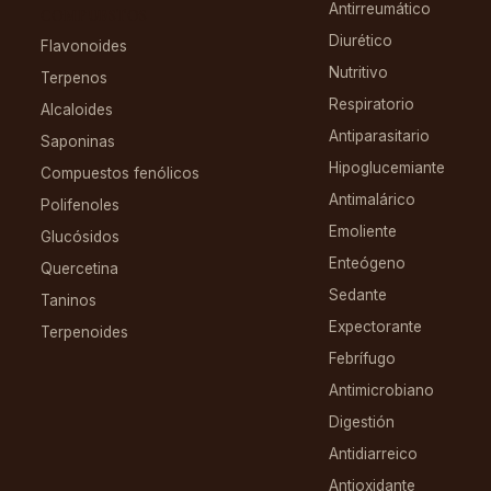
Antirreumático
COMPUESTOS
Diurético
Flavonoides
Nutritivo
Terpenos
Respiratorio
Alcaloides
Antiparasitario
Saponinas
Hipoglucemiante
Compuestos fenólicos
Antimalárico
Polifenoles
Emoliente
Glucósidos
Enteógeno
Quercetina
Sedante
Taninos
Expectorante
Terpenoides
Febrífugo
Antimicrobiano
Digestión
Antidiarreico
Antioxidante