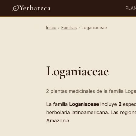
Yerbateca
PLA
Inicio
›
Familias
›
Loganiaceae
Loganiaceae
2 plantas medicinales de la familia Log
La familia
Loganiaceae
incluye
2
espec
herbolaria latinoamericana. Las region
Amazonia.