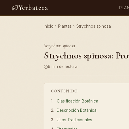
Yerbateca
PLA
Inicio
›
Plantas
›
Strychnos spinosa
Strychnos spinosa
Strychnos spinosa: Pro
6 min de lectura
CONTENIDO
Clasificación Botánica
Descripción Botánica
Usos Tradicionales