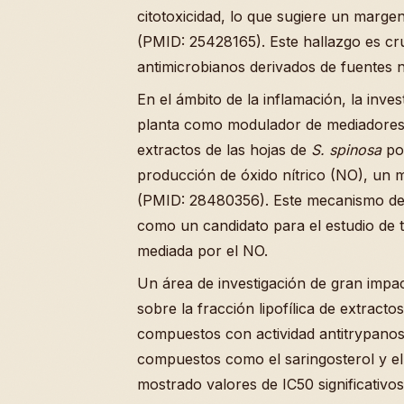
citotoxicidad, lo que sugiere un marg
(PMID: 25428165). Este hallazgo es cru
antimicrobianos derivados de fuentes n
En el ámbito de la inflamación, la inve
planta como modulador de mediadores 
extractos de las hojas de
S. spinosa
pos
producción de óxido nítrico (NO), un 
(PMID: 28480356). Este mecanismo de a
como un candidato para el estudio de t
mediada por el NO.
Un área de investigación de gran impact
sobre la fracción lipofílica de extracto
compuestos con actividad antitrypano
compuestos como el saringosterol y e
mostrado valores de IC50 significativo