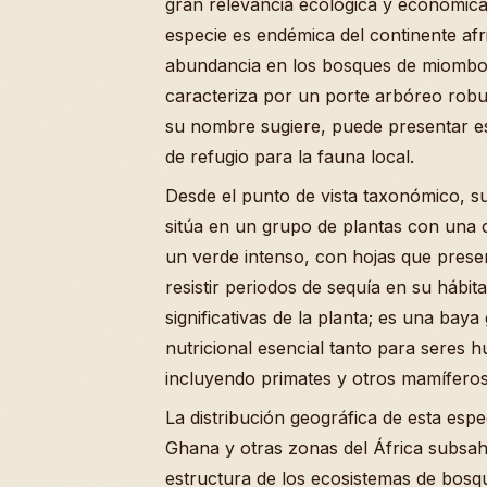
gran relevancia ecológica y económica 
especie es endémica del continente a
abundancia en los bosques de miombo
caracteriza por un porte arbóreo rob
su nombre sugiere, puede presentar es
de refugio para la fauna local.
Desde el punto de vista taxonómico, su
sitúa en un grupo de plantas con una c
un verde intenso, con hojas que prese
resistir periodos de sequía en su hábita
significativas de la planta; es una bay
nutricional esencial tanto para seres 
incluyendo primates y otros mamíferos
La distribución geográfica de esta esp
Ghana y otras zonas del África subsah
estructura de los ecosistemas de bosqu