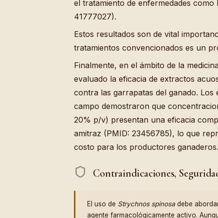
el tratamiento de enfermedades como l
41777027).
Estos resultados son de vital importanc
tratamientos convencionados es un pr
Finalmente, en el ámbito de la medicina
evaluado la eficacia de extractos acuo
contra las garrapatas del ganado. Los
campo demostraron que concentraciones
20% p/v) presentan una eficacia compa
amitraz (PMID: 23456785), lo que repr
costo para los productores ganaderos
Contraindicaciones, Segurida
El uso de
Strychnos spinosa
debe abordars
agente farmacológicamente activo. Aunqu