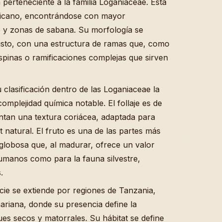
perteneciente a la familia Loganiaceae. Esta
fricano, encontrándose con mayor
 y zonas de sabana. Su morfología se
usto, con una estructura de ramas que, como
pinas o ramificaciones complejas que sirven
 clasificación dentro de las Loganiaceae la
omplejidad química notable. El follaje es de
ntan una textura coriácea, adaptada para
t natural. El fruto es una de las partes más
a globosa que, al madurar, ofrece un valor
humanos como para la fauna silvestre,
.
ecie se extiende por regiones de Tanzania,
ariana, donde su presencia define la
es secos y matorrales. Su hábitat se define