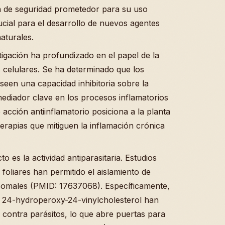
en de seguridad prometedor para su uso
cial para el desarrollo de nuevos agentes
aturales.
stigación ha profundizado en el papel de la
celulares. Se ha determinado que los
een una capacidad inhibitoria sobre la
mediador clave en los procesos inflamatorios
cción antiinflamatorio posiciona a la planta
erapias que mitiguen la inflamación crónica
o es la actividad antiparasitaria. Estudios
s foliares han permitido el aislamiento de
somales (PMID: 17637068). Específicamente,
l 24-hydroperoxy-24-vinylcholesterol han
s contra parásitos, lo que abre puertas para