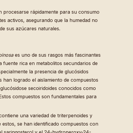
en procesarse rápidamente para su consumo
tes activos, asegurando que la humedad no
de sus azúcares naturales.
pinosa
es uno de sus rasgos más fascinantes
a fuente rica en metabolitos secundarios de
specialmente la presencia de glucósidos
das han logrado el aislamiento de compuestos
s glucósidose secoiridoides conocidos como
 Estos compuestos son fundamentales para
contiene una variedad de triterpenoides y
e estos, se han identificado compuestos con
el saringosterol y el 24-hydroperoxy-24-