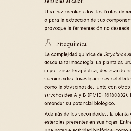
sensibles al calor.
Una vez recolectados, los frutos deb
o para la extracción de sus componen
provoque la fermentación no deseada 
Fitoquímica
La complejidad química de
Strychnos s
desde la farmacología. La planta es un
importancia terapéutica, destacando e
secoiridoides. Investigaciones detalla
como la stryspinoside, junto con otro
strychosides A y B (PMID: 16180832).
entender su potencial biológico.
Además de los secoiridoides, la planta 
esteroles presentes en sus hojas. Entr
una notable actividad biológica, como 