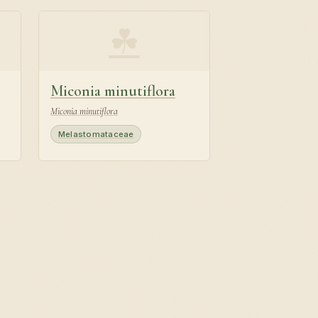
☘
Miconia minutiflora
Miconia minutiflora
Melastomataceae