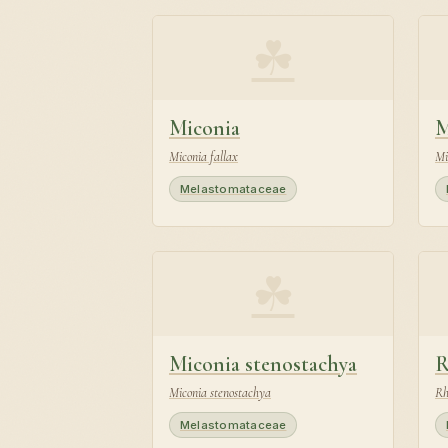
☘
Miconia
M
Miconia fallax
Mi
Melastomataceae
☘
Miconia stenostachya
R
Miconia stenostachya
Rh
Melastomataceae