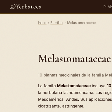
Yerbateca
PLA
Inicio
›
Familias
›
Melastomataceae
Melastomataceae
10 plantas medicinales de la familia Me
La familia
Melastomataceae
incluye
10
la herbolaria latinoamericana. Las reg
Mesoamérica, Andes. Sus aplicaciones 
cicatrizante, astringente.