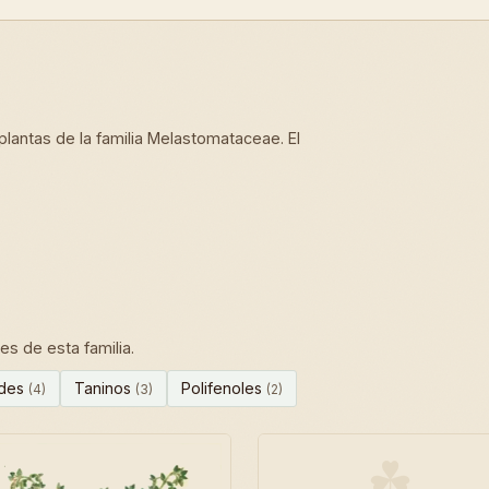
lantas de la familia Melastomataceae. El
s de esta familia.
ides
Taninos
Polifenoles
(4)
(3)
(2)
☘