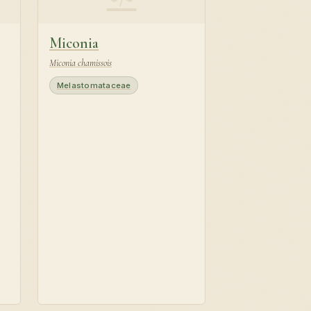
Miconia
Miconia chamissois
Melastomataceae