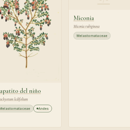
Miconia
Miconia rubiginosa
Melastomataceae
apatito del niño
achyotum ledifolium
Melastomataceae
Andes