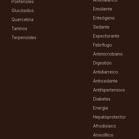
Antimalárico
Polifenoles
Emoliente
Glucósidos
Enteógeno
Quercetina
Sedante
Taninos
Expectorante
Terpenoides
Febrífugo
Antimicrobiano
Digestión
Antidiarreico
Antioxidante
Antihipertensivo
Diabetes
Energía
Hepatoprotector
Afrodisíaco
Ansiolítico