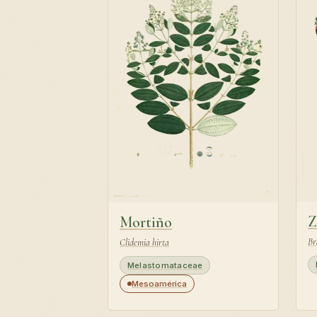
Z
Mortiño
Br
Clidemia hirta
Melastomataceae
Mesoamérica