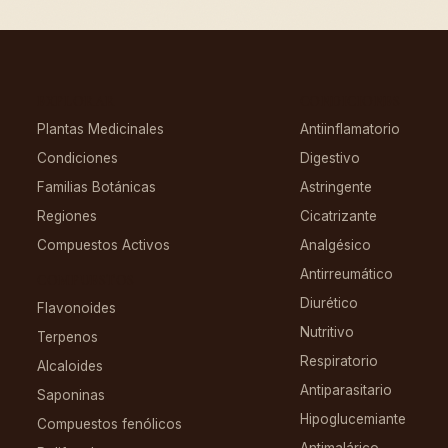
EXPLORAR
CONDICIONES
Plantas Medicinales
Antiinflamatorio
Condiciones
Digestivo
Familias Botánicas
Astringente
Regiones
Cicatrizante
Compuestos Activos
Analgésico
Antirreumático
COMPUESTOS
Diurético
Flavonoides
Nutritivo
Terpenos
Respiratorio
Alcaloides
Antiparasitario
Saponinas
Hipoglucemiante
Compuestos fenólicos