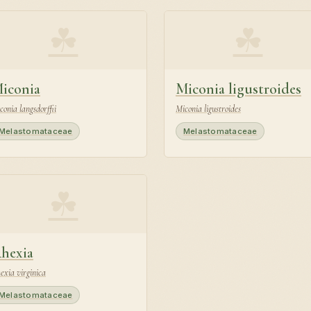
☘
☘
iconia
Miconia ligustroides
conia langsdorffii
Miconia ligustroides
Melastomataceae
Melastomataceae
☘
hexia
exia virginica
Melastomataceae