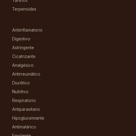
Taninos
Terpenoides
CONDICIONES
Antiinflamatorio
Digestivo
Astringente
Cicatrizante
Analgésico
Antirreumático
Diurético
Nutritivo
Respiratorio
Antiparasitario
Hipoglucemiante
Antimalárico
Emoliente