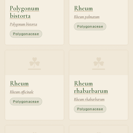
Polygonum
Rheum
bistorta
Rheum palmatum
Polygonum bistorta
Polygonaceae
Polygonaceae
☘
☘
Rheum
Rheum
rhabarbarum
Rheum officinale
Rheum rhabarbarum
Polygonaceae
Polygonaceae