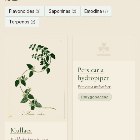
Flavonoides
Saponinas
Emodina
(3)
(2)
(2)
Terpenos
(2)
☘
Persicaria
hydropiper
Persicaria hydropiper
Polygonaceae
Mullaca
Muehlenbeckia volcanica