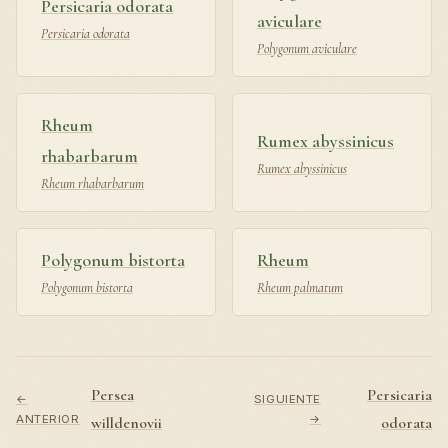
Persicaria odorata
aviculare
Persicaria odorata
Polygonum aviculare
Rheum
Rumex abyssinicus
rhabarbarum
Rumex abyssinicus
Rheum rhabarbarum
Polygonum bistorta
Rheum
Polygonum bistorta
Rheum palmatum
Persea
Persicaria
←
SIGUIENTE
ANTERIOR
→
willdenovii
odorata