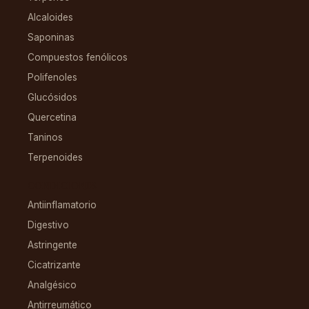
Alcaloides
Saponinas
Compuestos fenólicos
Polifenoles
Glucósidos
Quercetina
Taninos
Terpenoides
CONDICIONES
Antiinflamatorio
Digestivo
Astringente
Cicatrizante
Analgésico
Antirreumático