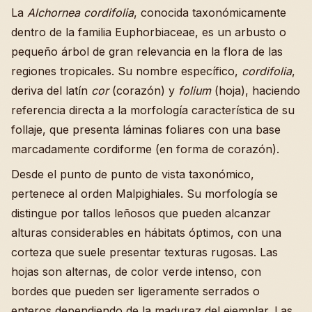
La
Alchornea cordifolia
, conocida taxonómicamente
dentro de la familia Euphorbiaceae, es un arbusto o
pequeño árbol de gran relevancia en la flora de las
regiones tropicales. Su nombre específico,
cordifolia
,
deriva del latín
cor
(corazón) y
folium
(hoja), haciendo
referencia directa a la morfología característica de su
follaje, que presenta láminas foliares con una base
marcadamente cordiforme (en forma de corazón).
Desde el punto de punto de vista taxonómico,
pertenece al orden Malpighiales. Su morfología se
distingue por tallos leñosos que pueden alcanzar
alturas considerables en hábitats óptimos, con una
corteza que suele presentar texturas rugosas. Las
hojas son alternas, de color verde intenso, con
bordes que pueden ser ligeramente serrados o
enteros dependiendo de la madurez del ejemplar. Las