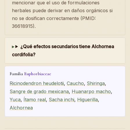
mencionar que el uso de formulaciones
herbales puede derivar en daños orgánicos si
no se dosifican correctamente (PMID:
36618915).
¿Qué efectos secundarios tiene Alchornea
cordifolia?
Familia
Euphorbiaceae
Ricinodendron heudelotii
,
Caucho
,
Shiringa
,
Sangre de grado mexicana
,
Huanarpo macho
,
Yuca
,
Ítamo real
,
Sacha inchi
,
Higuerilla
,
Alchornea