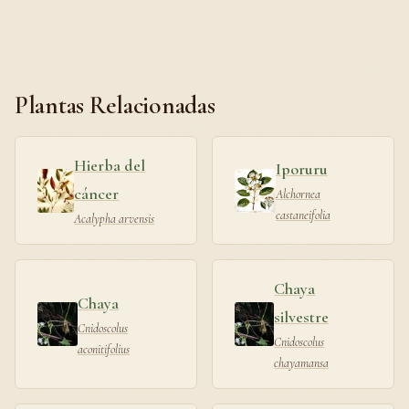
Plantas Relacionadas
Hierba del
Iporuru
cáncer
Alchornea
castaneifolia
Acalypha arvensis
Chaya
Chaya
silvestre
Cnidoscolus
Cnidoscolus
aconitifolius
chayamansa