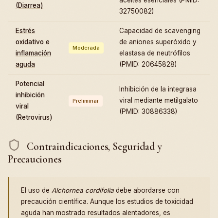
aceites esenciales (PMID:
(Diarrea)
32750082)
Estrés
Capacidad de scavenging
oxidativo e
de aniones superóxido y
Moderada
inflamación
elastasa de neutrófilos
aguda
(PMID: 20645828)
Potencial
Inhibición de la integrasa
inhibición
viral mediante metilgalato
Preliminar
viral
(PMID: 30886338)
(Retrovirus)
Contraindicaciones, Seguridad y
Precauciones
El uso de
Alchornea cordifolia
debe abordarse con
precaución científica. Aunque los estudios de toxicidad
aguda han mostrado resultados alentadores, es