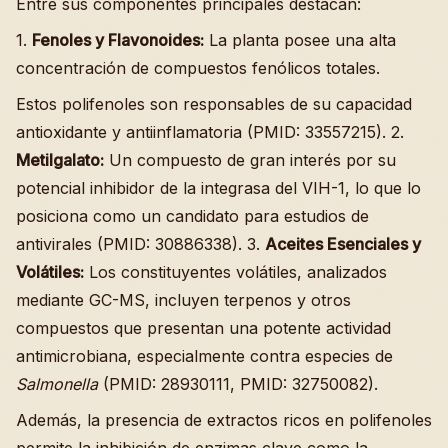
Entre sus componentes principales destacan:
1.
Fenoles y Flavonoides:
La planta posee una alta
concentración de compuestos fenólicos totales.
Estos polifenoles son responsables de su capacidad
antioxidante y antiinflamatoria (PMID: 33557215). 2.
Metilgalato:
Un compuesto de gran interés por su
potencial inhibidor de la integrasa del VIH-1, lo que lo
posiciona como un candidato para estudios de
antivirales (PMID: 30886338). 3.
Aceites Esenciales y
Volátiles:
Los constituyentes volátiles, analizados
mediante GC-MS, incluyen terpenos y otros
compuestos que presentan una potente actividad
antimicrobiana, especialmente contra especies de
Salmonella
(PMID: 28930111, PMID: 32750082).
Además, la presencia de extractos ricos en polifenoles
permite la inhibición de enzimas clave como la