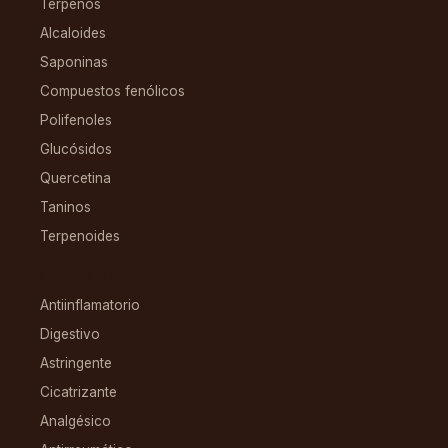
Terpenos
Alcaloides
Saponinas
Compuestos fenólicos
Polifenoles
Glucósidos
Quercetina
Taninos
Terpenoides
CONDICIONES
Antiinflamatorio
Digestivo
Astringente
Cicatrizante
Analgésico