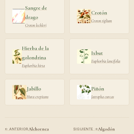
Sangre de
Crotón
drago
Croton tiglium
Croton lechleri
Hierba de la
Ixbut
golondrina
Euphorbia lancifolia
Euphorbia hirta
Jabillo
Piñón
Hura crepitans
Jatropha curcas
Alchornea
Algodón
← ANTERIOR
SIGUIENTE →