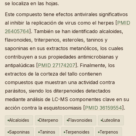
se localiza en las hojas.
Este compuesto tiene efectos antivirales significativos
al inhibir la replicación de virus como el herpes [
PMID
26405764
]. También se han identificado alcaloides,
flavonoides, triterpenos, esteroles, taninos y
saponinas en sus extractos metanólicos, los cuales
contribuyen a sus propiedades antimicrobianas y
antipalúdicas [
PMID 27174207
]. Finalmente, los
extractos de la corteza del tallo contienen
compuestos que muestran una actividad contra
parásitos, siendo los diterpenoides detectados
mediante análisis de LC-MS componentes clave en su
acción contra la esquistosomiasis [
PMID 36159554
].
Alcaloides
Diterpeno
Flavonoides
Luteolina
Saponinas
Taninos
Terpenoides
Terpenos