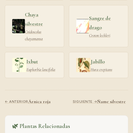
Chaya
Sangre de
silvestre
drago
Cnidoscolus
Croton lechleri
chayamansa
Ixbut
Jabillo
Euphorbia lancifolia
Hura crepitans
Árnica roja
Ñame silvestre
← ANTERIOR
SIGUIENTE →
🌿 Plantas Relacionadas