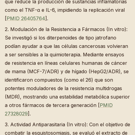
que reduce la producción de sustancias inflamatorias
como el TNF-α e IL-6, impidiendo la replicación viral
[
PMID 26405764
].
2. Modulación de la Resistencia a Fármacos (In vitro):
Se investigó si los diterpenoides de tipo jatrofano
podían ayudar a que las células cancerosas volvieran
a ser sensibles a la quimioterapia. Mediante ensayos
de resistencia en líneas celulares humanas de cáncer
de mama (MCF-7/ADR) y de hígado (HepG2/ADR), se
identificaron compuestos (como el 26) que son
potentes moduladores de la resistencia multidrogas
(MDR), mostrando una estabilidad metabólica superior
a otros fármacos de tercera generación [
PMID
27328029
].
3. Actividad Antiparasitaria (In vitro): Con el objetivo de
combatir la esquistosomiasis, se evaluó el extracto de