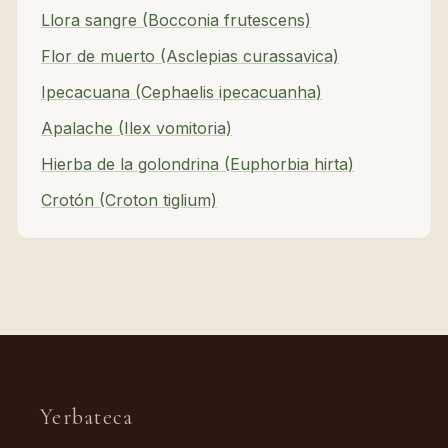
Llora sangre (Bocconia frutescens)
Flor de muerto (Asclepias curassavica)
Ipecacuana (Cephaelis ipecacuanha)
Apalache (Ilex vomitoria)
Hierba de la golondrina (Euphorbia hirta)
Crotón (Croton tiglium)
Yerbateca