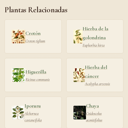
Plantas Relacionadas
Hierba de la
Crotón
golondrina
Croton tiglium
Euphorbia hirta
Hierba del
Higuerilla
cáncer
Ricinus communis
Acalypha arvensis
Iporuru
Chaya
Alchornea
Cnidoscolus
castaneifolia
aconitifolius