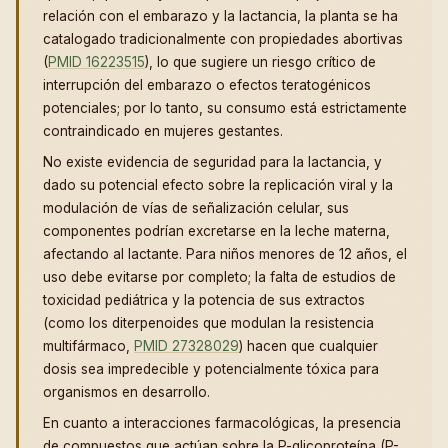
relación con el embarazo y la lactancia, la planta se ha
catalogado tradicionalmente con propiedades abortivas
(
PMID 16223515
), lo que sugiere un riesgo crítico de
interrupción del embarazo o efectos teratogénicos
potenciales; por lo tanto, su consumo está estrictamente
contraindicado en mujeres gestantes.
No existe evidencia de seguridad para la lactancia, y
dado su potencial efecto sobre la replicación viral y la
modulación de vías de señalización celular, sus
componentes podrían excretarse en la leche materna,
afectando al lactante. Para niños menores de 12 años, el
uso debe evitarse por completo; la falta de estudios de
toxicidad pediátrica y la potencia de sus extractos
(como los diterpenoides que modulan la resistencia
multifármaco,
PMID 27328029
) hacen que cualquier
dosis sea impredecible y potencialmente tóxica para
organismos en desarrollo.
En cuanto a interacciones farmacológicas, la presencia
de compuestos que actúan sobre la P-glicoproteína (P-