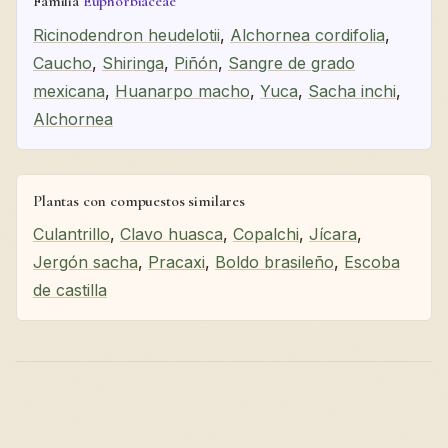
Familia
Euphorbiaceae
Ricinodendron heudelotii
,
Alchornea cordifolia
,
Caucho
,
Shiringa
,
Piñón
,
Sangre de grado
mexicana
,
Huanarpo macho
,
Yuca
,
Sacha inchi
,
Alchornea
Plantas con compuestos similares
Culantrillo
,
Clavo huasca
,
Copalchi
,
Jícara
,
Jergón sacha
,
Pracaxi
,
Boldo brasileño
,
Escoba
de castilla