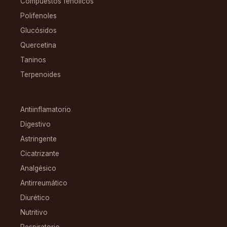
Compuestos fenólicos
Polifenoles
Glucósidos
Quercetina
Taninos
Terpenoides
CONDICIONES
Antiinflamatorio
Digestivo
Astringente
Cicatrizante
Analgésico
Antirreumático
Diurético
Nutritivo