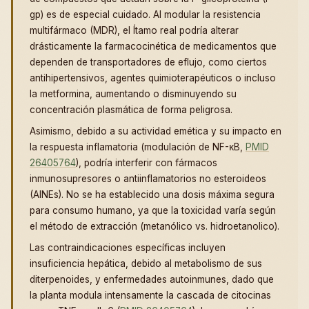
gp) es de especial cuidado. Al modular la resistencia
multifármaco (MDR), el Ítamo real podría alterar
drásticamente la farmacocinética de medicamentos que
dependen de transportadores de eflujo, como ciertos
antihipertensivos, agentes quimioterapéuticos o incluso
la metformina, aumentando o disminuyendo su
concentración plasmática de forma peligrosa.
Asimismo, debido a su actividad emética y su impacto en
la respuesta inflamatoria (modulación de NF-κB,
PMID
26405764
), podría interferir con fármacos
inmunosupresores o antiinflamatorios no esteroideos
(AINEs). No se ha establecido una dosis máxima segura
para consumo humano, ya que la toxicidad varía según
el método de extracción (metanólico vs. hidroetanolico).
Las contraindicaciones específicas incluyen
insuficiencia hepática, debido al metabolismo de sus
diterpenoides, y enfermedades autoinmunes, dado que
la planta modula intensamente la cascada de citocinas