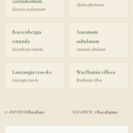
cardamomum
Alpinia officinarum
Elettaria cardamomum
Boesenbergia
Amomum
rotunda
subulatum
Boesenbergia rotunda
Amomum subulatum
Lanxangia tsao-ko
Wurfbainia villosa
Lanxangia tsao-ko
Wurfbainia villosa
Estafiate
Eucalyptus
← ANTERIOR
SIGUIENTE →