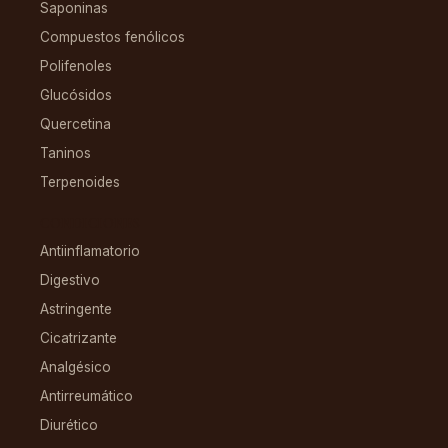
Saponinas
Compuestos fenólicos
Polifenoles
Glucósidos
Quercetina
Taninos
Terpenoides
CONDICIONES
Antiinflamatorio
Digestivo
Astringente
Cicatrizante
Analgésico
Antirreumático
Diurético