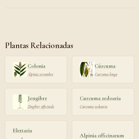
Plantas Relacionadas
Colonia
Cúrcuma
Alpinia zerumbet
Curcuma longa
Jengibre
Curcuma zedoaria
Zingiber officinale
Curcuma zedoaria
Elettaria
Alpinia officinarum