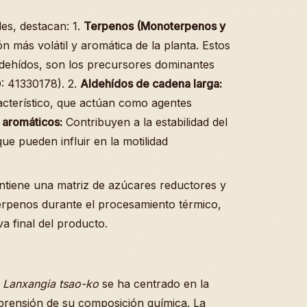
es, destacan: 1.
Terpenos (Monoterpenos y
n más volátil y aromática de la planta. Estos
ldehídos, son los precursores dominantes
: 41330178). 2.
Aldehídos de cadena larga:
cterístico, que actúan como agentes
 aromáticos:
Contribuyen a la estabilidad del
ue pueden influir en la motilidad
ontiene una matriz de azúcares reductores y
erpenos durante el procesamiento térmico,
va final del producto.
e
Lanxangia tsao-ko
se ha centrado en la
mprensión de su composición química. La