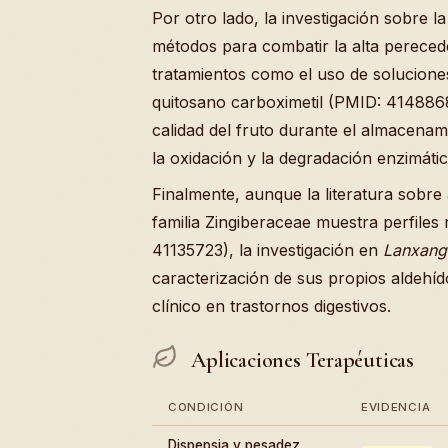
Por otro lado, la investigación sobre l
métodos para combatir la alta pereced
tratamientos como el uso de soluciones
quitosano carboximetil (PMID: 4148868
calidad del fruto durante el almacena
la oxidación y la degradación enzimátic
Finalmente, aunque la literatura sobre 
familia Zingiberaceae muestra perfiles
41135723), la investigación en
Lanxang
caracterización de sus propios aldehíd
clínico en trastornos digestivos.
Aplicaciones Terapéuticas
CONDICIÓN
EVIDENCIA
Dispepsia y pesadez