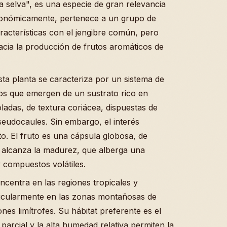
a selva", es una especie de gran relevancia
axonómicamente, pertenece a un grupo de
acterísticas con el jengibre común, pero
acia la producción de frutos aromáticos de
sta planta se caracteriza por un sistema de
os que emergen de un sustrato rico en
ladas, de textura coriácea, dispuestas de
pseudocaules. Sin embargo, el interés
uto. El fruto es una cápsula globosa, de
 alcanza la madurez, que alberga una
y compuestos volátiles.
ncentra en las regiones tropicales y
rticularmente en las zonas montañosas de
nes limítrofes. Su hábitat preferente es el
rcial y la alta humedad relativa permiten la