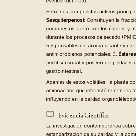
esencial del fruto.
Entre sus compuestos activos principal
Sesquiterpenos):
Constituyen la fracció
compuestos, junto con los ésteres y a
durante los procesos de secado (PMID
Responsables del aroma picante y cara
antimicrobianos potenciales. 3.
Ésteres
perfil sensorial y poseen propiedades q
gastrointestinal.
Además de estos volátiles, la planta c
aminoácidos que interactúan con los t
influyendo en la calidad organolélecpti
Evidencia Científica
La investigación contemporánea sobr
estandarización de su calidad y la co