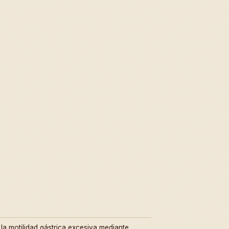
la motilidad gástrica excesiva mediante