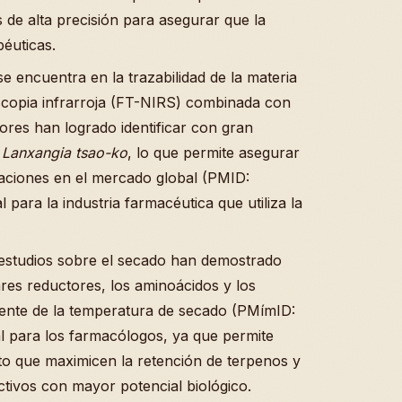
 de alta precisión para asegurar que la
éuticas.
e encuentra en la trazabilidad de la materia
oscopia infrarroja (FT-NIRS) combinada con
ores han logrado identificar con gran
e
Lanxangia tsao-ko
, lo que permite asegurar
raciones en el mercado global (PMID:
l para la industria farmacéutica que utiliza la
s estudios sobre el secado han demostrado
res reductores, los aminoácidos y los
mente de la temperatura de secado (PMímID:
l para los farmacólogos, ya que permite
o que maximicen la retención de terpenos y
activos con mayor potencial biológico.