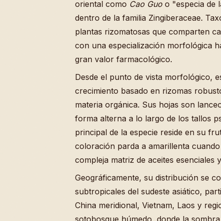
oriental como
Cao Guo
o "especia de l
dentro de la familia Zingiberaceae. T
plantas rizomatosas que comparten car
con una especialización morfológica h
gran valor farmacológico.
Desde el punto de vista morfológico, e
crecimiento basado en rizomas robust
materia orgánica. Sus hojas son lanceo
forma alterna a lo largo de los tallos 
principal de la especie reside en su fr
coloración parda a amarillenta cuando
compleja matriz de aceites esenciales 
Geográficamente, su distribución se co
subtropicales del sudeste asiático, pa
China meridional, Vietnam, Laos y regio
sotobosque húmedo, donde la sombra pa