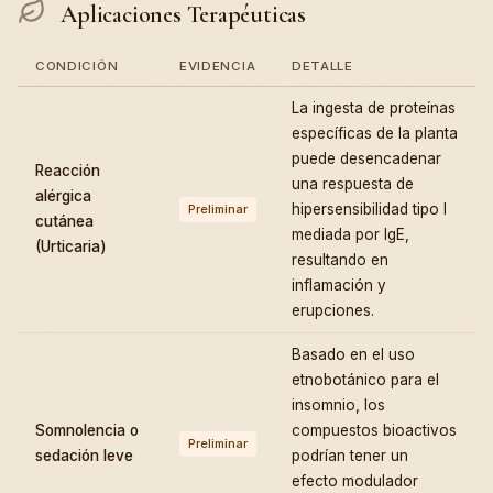
Aplicaciones Terapéuticas
CONDICIÓN
EVIDENCIA
DETALLE
La ingesta de proteínas
específicas de la planta
puede desencadenar
Reacción
una respuesta de
alérgica
hipersensibilidad tipo I
Preliminar
cutánea
mediada por IgE,
(Urticaria)
resultando en
inflamación y
erupciones.
Basado en el uso
etnobotánico para el
insomnio, los
Somnolencia o
compuestos bioactivos
Preliminar
sedación leve
podrían tener un
efecto modulador