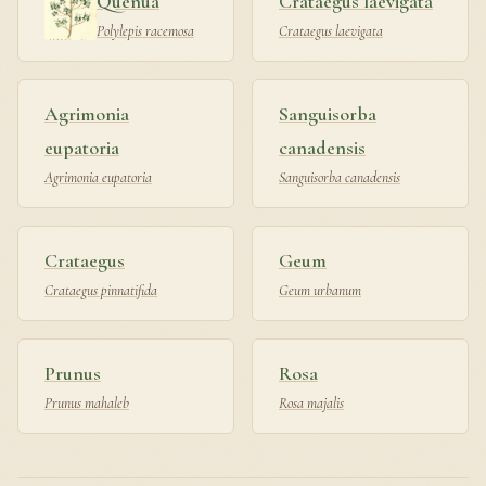
Queñua
Crataegus laevigata
Polylepis racemosa
Crataegus laevigata
Agrimonia
Sanguisorba
eupatoria
canadensis
Agrimonia eupatoria
Sanguisorba canadensis
Crataegus
Geum
Crataegus pinnatifida
Geum urbanum
Prunus
Rosa
Prunus mahaleb
Rosa majalis