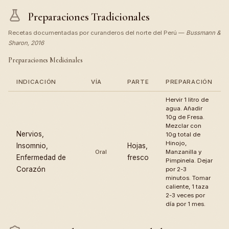
Preparaciones Tradicionales
Recetas documentadas por curanderos del norte del Perú —
Bussmann &
Sharon, 2016
Preparaciones Medicinales
INDICACIÓN
VÍA
PARTE
PREPARACIÓN
Hervir 1 litro de
agua. Añadir
10g de Fresa.
Mezclar con
Nervios,
10g total de
Hinojo,
Insomnio,
Hojas,
Oral
Manzanilla y
Enfermedad de
fresco
Pimpinela. Dejar
Corazón
por 2-3
minutos. Tomar
caliente, 1 taza
2-3 veces por
día por 1 mes.