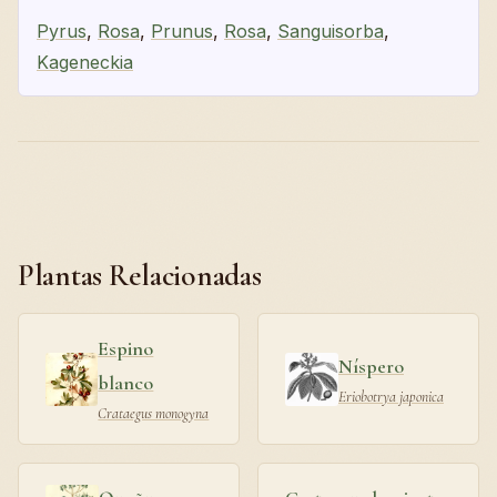
Pyrus
,
Rosa
,
Prunus
,
Rosa
,
Sanguisorba
,
Kageneckia
Plantas Relacionadas
Espino
Níspero
blanco
Eriobotrya japonica
Crataegus monogyna