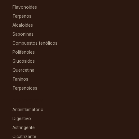
Flavonoides
Terpenos
Alcaloides
Saponinas
Compuestos fenólicos
Polifenoles
Glucósidos
Quercetina
Taninos
Terpenoides
CONDICIONES
Antiinflamatorio
Digestivo
Astringente
Cicatrizante