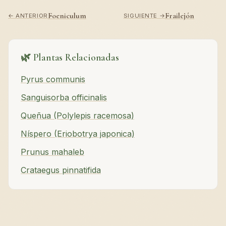
Foeniculum
Frailejón
← ANTERIOR
SIGUIENTE →
🌿 Plantas Relacionadas
Pyrus communis
Sanguisorba officinalis
Queñua (Polylepis racemosa)
Níspero (Eriobotrya japonica)
Prunus mahaleb
Crataegus pinnatifida