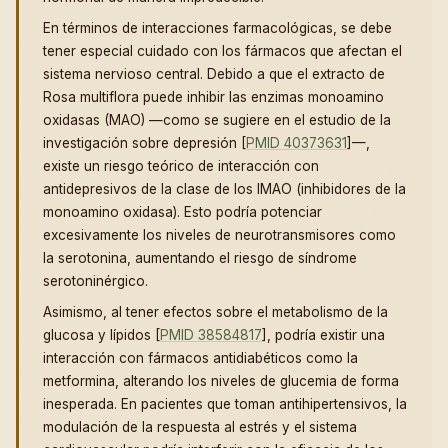
En términos de interacciones farmacológicas, se debe
tener especial cuidado con los fármacos que afectan el
sistema nervioso central. Debido a que el extracto de
Rosa multiflora puede inhibir las enzimas monoamino
oxidasas (MAO) —como se sugiere en el estudio de la
investigación sobre depresión [
PMID 40373631
]—,
existe un riesgo teórico de interacción con
antidepresivos de la clase de los IMAO (inhibidores de la
monoamino oxidasa). Esto podría potenciar
excesivamente los niveles de neurotransmisores como
la serotonina, aumentando el riesgo de síndrome
serotoninérgico.
Asimismo, al tener efectos sobre el metabolismo de la
glucosa y lípidos [
PMID 38584817
], podría existir una
interacción con fármacos antidiabéticos como la
metformina, alterando los niveles de glucemia de forma
inesperada. En pacientes que toman antihipertensivos, la
modulación de la respuesta al estrés y el sistema