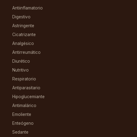
Antiinflamatorio
Digestivo
Astringente
Cicatrizante
Analgésico
Antirreumático
Diurético
Nutritivo
Respiratorio
Antiparasitario
Hipoglucemiante
Antimalárico
Emoliente
Enteógeno
Sedante