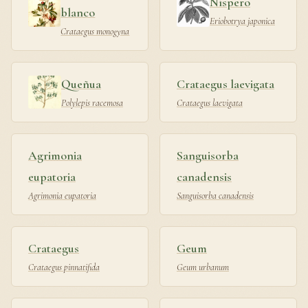
Níspero
blanco
Eriobotrya japonica
Crataegus monogyna
Queñua
Crataegus laevigata
Polylepis racemosa
Crataegus laevigata
Agrimonia
Sanguisorba
eupatoria
canadensis
Agrimonia eupatoria
Sanguisorba canadensis
Crataegus
Geum
Crataegus pinnatifida
Geum urbanum