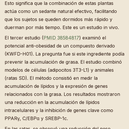
Esto significa que la combinación de estas plantas
actúa como un sedante natural efectivo, facilitando
que los sujetos se queden dormidos más rápido y
duerman por más tiempo. Este es un estudio in vivo.
El tercer estudio (
PMID 38584817
) examinó el
potencial anti-obesidad de un compuesto derivado
(KWFD-H01). La pregunta fue si este ingrediente podía
prevenir la acumulación de grasa. El estudio combinó
modelos de células (adipocitos 3T3-L1) y animales
(ratas SD). El método consistió en medir la
acumulación de lípidos y la expresión de genes
relacionados con la grasa. Los resultados mostraron
una reducción en la acumulación de lípidos
intracelulares y la inhibición de genes clave como
PPARγ, C/EBPα y SREBP-1c.
En las ratas, se observó una reducción del peso