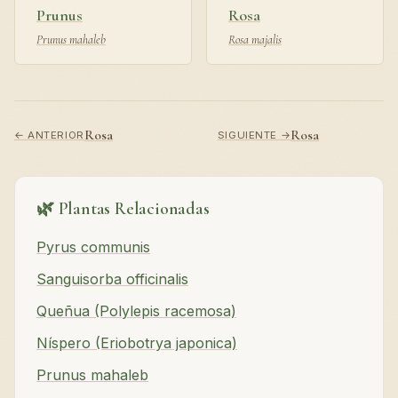
Prunus
Rosa
Prunus mahaleb
Rosa majalis
Rosa
Rosa
← ANTERIOR
SIGUIENTE →
🌿 Plantas Relacionadas
Pyrus communis
Sanguisorba officinalis
Queñua (Polylepis racemosa)
Níspero (Eriobotrya japonica)
Prunus mahaleb