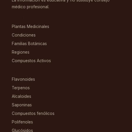
La información es educativa y no sustituye consejo
médico profesional.
EXPLORAR
Plantas Medicinales
Condiciones
Familias Botánicas
Regiones
Compuestos Activos
COMPUESTOS
Flavonoides
Terpenos
Alcaloides
Saponinas
Compuestos fenólicos
Polifenoles
Glucósidos