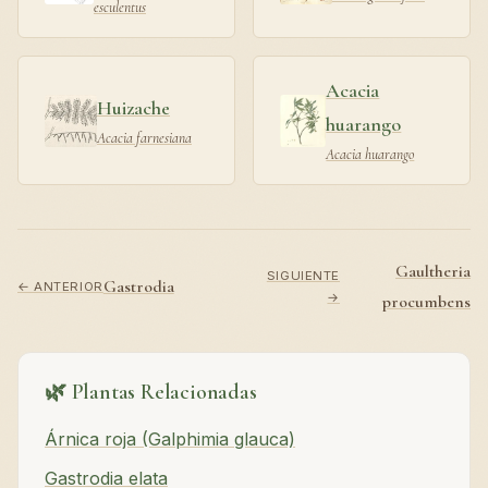
esculentus
Acacia
Huizache
huarango
Acacia farnesiana
Acacia huarango
Gaultheria
SIGUIENTE
Gastrodia
← ANTERIOR
→
procumbens
🌿 Plantas Relacionadas
Árnica roja (Galphimia glauca)
Gastrodia elata