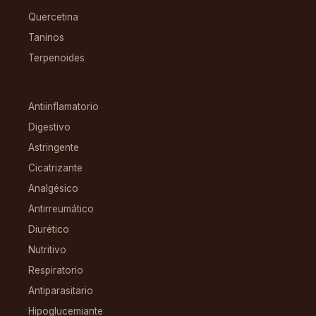
Quercetina
Taninos
Terpenoides
CONDICIONES
Antiinflamatorio
Digestivo
Astringente
Cicatrizante
Analgésico
Antirreumático
Diurético
Nutritivo
Respiratorio
Antiparasitario
Hipoglucemiante