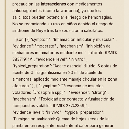
precaución las
interacciones
con medicamentos
anticoagulantes (como la warfarina), ya que los
salicilatos pueden potenciar el riesgo de hemorragias.
No se recomienda su uso en niños debido al riesgo de
síndrome de Reye tras la exposición a salicilatos.
```json [ { "symptom": "Inflamación articular y muscular" ,
"evidence": "moderate" , "mechanism": "Inhibición de
mediadores inflamatorios mediante metil salicilato (PMID:
38371914)" , "evidence_level": "in_vitro" ,
"typical_preparation": "Aceite esencial diluido: 5 gotas de
aceite de G. fragrantissima en 20 ml de aceite de
almendras, aplicado mediante masaje circular en la zona
afectada." }, { "symptom": "Presencia de insectos
voladores (Drosophila spp.)" , "evidence": "strong" ,
"mechanism": "Toxicidad por contacto y fumigación de
compuestos volátiles (PMID: 27742359)" ,
"evidence_level": "in_vivo" , "typical_preparation":
"Fumigación ambiental: Quema de hojas secas de la
planta en un recipiente resistente al calor para generar