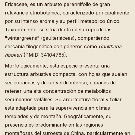
Ericaceae, es un arbusto perennifolio de gran
relevancia etnobotánica, caracterizado principalmente
por su intenso aroma y su perfil metabólico único.
Taxonómente, se sitúa dentro del grupo de las
"wintergreens" (gaulteriáceas), compartiendo
cercanía filogenética con géneros como
Gaultheria
hookeri
(PMID: 34104765).
Morfológicamente, esta especie presenta una
estructura arbustiva compacta, con hojas que suelen
ser coriáceas y de un verde intenso, capaces de
retener una alta concentración de metabolitos
secundarios volátiles. Su arquitectura floral y foliar
está adaptada para la supervivencia en climas
templados y de montaña. Geográficamente, su
presencia es predominante en las regiones
montañosas del suroeste de China, particularmente en