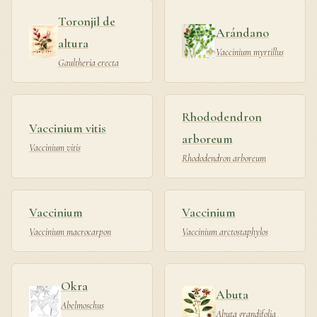
Toronjil de
Arándano
altura
Vaccinium myrtillus
Gaultheria erecta
Rhododendron
Vaccinium vitis
arboreum
Vaccinium vitis
Rhododendron arboreum
Vaccinium
Vaccinium
Vaccinium macrocarpon
Vaccinium arctostaphylos
Okra
Abuta
Abelmoschus
Abuta grandifolia