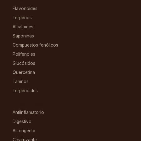
Flavonoides
Terpenos
Alcaloides
Saponinas
Compuestos fenólicos
Polifenoles
Glucósidos
Quercetina
Taninos
Terpenoides
CONDICIONES
Antiinflamatorio
Digestivo
Astringente
Cicatrizante