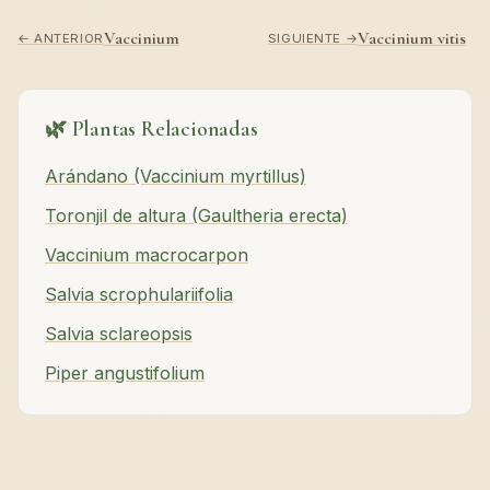
Vaccinium
Vaccinium vitis
← ANTERIOR
SIGUIENTE →
🌿 Plantas Relacionadas
Arándano (Vaccinium myrtillus)
Toronjil de altura (Gaultheria erecta)
Vaccinium macrocarpon
Salvia scrophulariifolia
Salvia sclareopsis
Piper angustifolium