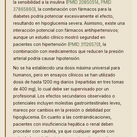
la sensibilidad a la insulina (
PMID 20850514
,
PMID
37865880
), la combinación con fármacos para la
diabetes podría potenciar excesivamente el efecto,
resultando en hipoglucemia severa. Asimismo, existe una
interacción potencial con fármacos antihipertensivos;
aunque un estudio clínico mostró seguridad en
pacientes con hipertensión (
PMID 31126570
), la
combinación con medicamentos que reducen la presión
arterial podría causar hipotensión.
No se ha establecido una dosis máxima universal para
humanos, pero en ensayos clínicos se han utilizado
dosis de hasta 1200 mg diarios (repartidas en tres tomas
de 400 mg), lo cual debe ser supervisado por un
profesional. Los efectos secundarios observados o
potenciales incluyen molestias gastrointestinales leves,
mareos por cambios en la presión o debilidad por
hipoglucemia. En cuanto a las contraindicaciones,
pacientes con insuficiencia hepática o renal deben
proceder con cautela, ya que cualquier agente con