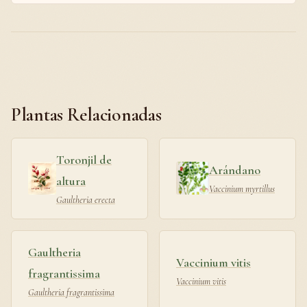
Plantas Relacionadas
Toronjil de
Arándano
altura
Vaccinium myrtillus
Gaultheria erecta
Gaultheria
Vaccinium vitis
fragrantissima
Vaccinium vitis
Gaultheria fragrantissima