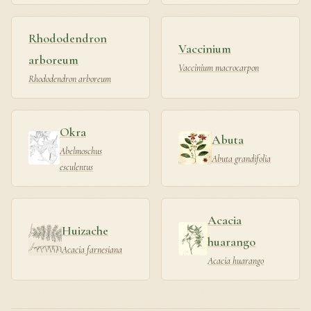
Rhododendron
Vaccinium
arboreum
Vaccinium macrocarpon
Rhododendron arboreum
Okra
Abuta
Abelmoschus
Abuta grandifolia
esculentus
Acacia
Huizache
huarango
Acacia farnesiana
Acacia huarango