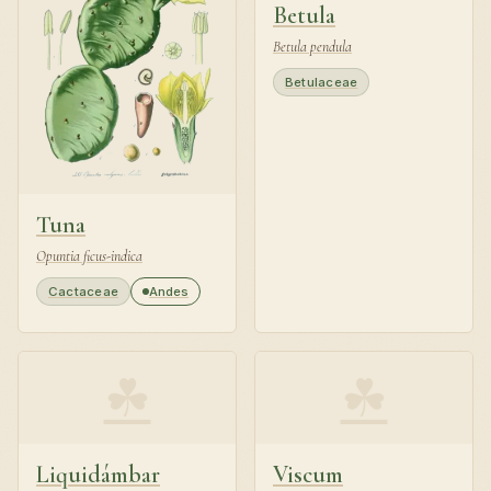
Betula
Betula pendula
Betulaceae
Tuna
Opuntia ficus-indica
Cactaceae
Andes
☘
☘
Liquidámbar
Viscum