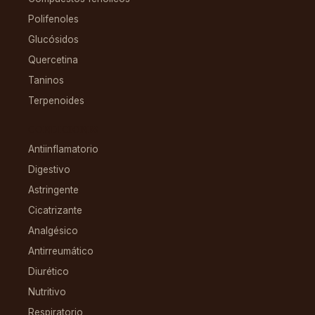
Polifenoles
Glucósidos
Quercetina
Taninos
Terpenoides
CONDICIONES
Antiinflamatorio
Digestivo
Astringente
Cicatrizante
Analgésico
Antirreumático
Diurético
Nutritivo
Respiratorio