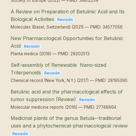
Society of Europe (2022) — PMID: 34812259
A Review on Preparation of Betulinic Acid and Its
Biological Activities
Revisión
Molecules (Basel, Switzerland) (2021) — PMID: 34577056
New Pharmacological Opportunities for Betulinic
Acid
Revisión
Planta medica (2018) — PMID: 29202513
Self-assembly of Renewable Nano-sized
Triterpenoids
Revisión
Chemical record (New York, N.Y.) (2017) — PMID: 28195390
Betulinic acid and the pharmacological effects of
tumor suppression (Review)
Revisión
Molecular medicine reports (2016) — PMID: 27748864
Medicinal plants of the genus Betula--traditional
uses and a phytochemical-pharmacological review
Revisión