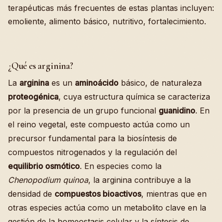
terapéuticas más frecuentes de estas plantas incluyen:
emoliente, alimento básico, nutritivo, fortalecimiento.
¿Qué es arginina?
La
arginina
es un
aminoácido
básico, de naturaleza
proteogénica
, cuya estructura química se caracteriza
por la presencia de un grupo funcional
guanidino
. En
el reino vegetal, este compuesto actúa como un
precursor fundamental para la biosíntesis de
compuestos nitrogenados y la regulación del
equilibrio osmótico
. En especies como la
Chenopodium quinoa
, la arginina contribuye a la
densidad de
compuestos bioactivos
, mientras que en
otras especies actúa como un metabolito clave en la
gestión de la homeostasis celular y la síntesis de