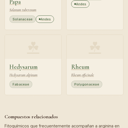
Papa
Andes
Solanum tuberosum
Solanaceae
Andes
☘
☘
Hedysarum
Rheum
Hedysarum alpinum
Rheum officinale
Fabaceae
Polygonaceae
Compuestos relacionados
Fitoquímicos que frecuentemente acompañan a arginina en