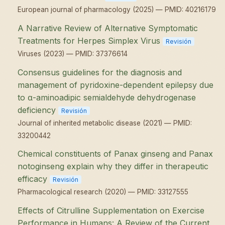
European journal of pharmacology (2025) — PMID: 40216179
A Narrative Review of Alternative Symptomatic
Treatments for Herpes Simplex Virus
Revisión
Viruses (2023) — PMID: 37376614
Consensus guidelines for the diagnosis and
management of pyridoxine-dependent epilepsy due
to α-aminoadipic semialdehyde dehydrogenase
deficiency
Revisión
Journal of inherited metabolic disease (2021) — PMID:
33200442
Chemical constituents of Panax ginseng and Panax
notoginseng explain why they differ in therapeutic
efficacy
Revisión
Pharmacological research (2020) — PMID: 33127555
Effects of Citrulline Supplementation on Exercise
Performance in Humans: A Review of the Current