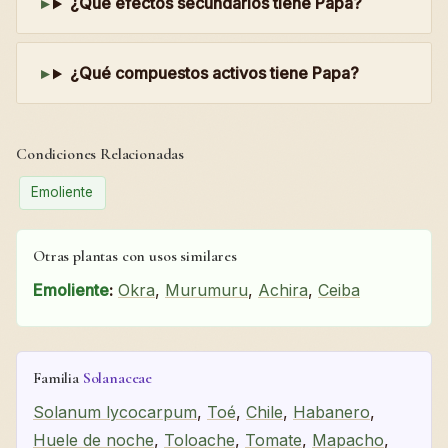
¿Qué efectos secundarios tiene Papa?
¿Qué compuestos activos tiene Papa?
Condiciones Relacionadas
Emoliente
Otras plantas con usos similares
Emoliente
:
Okra
,
Murumuru
,
Achira
,
Ceiba
Familia
Solanaceae
Solanum lycocarpum
,
Toé
,
Chile
,
Habanero
,
Huele de noche
,
Toloache
,
Tomate
,
Mapacho
,