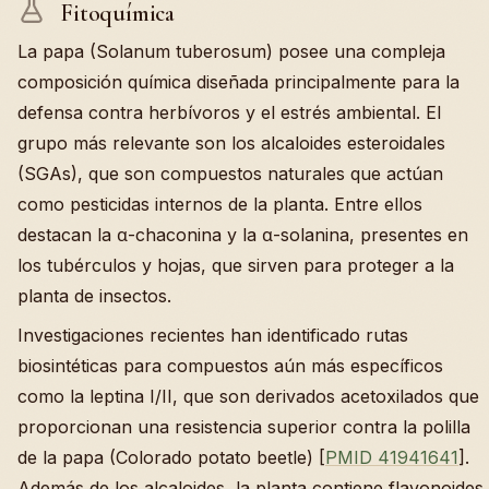
Fitoquímica
La papa (Solanum tuberosum) posee una compleja
composición química diseñada principalmente para la
defensa contra herbívoros y el estrés ambiental. El
grupo más relevante son los alcaloides esteroidales
(SGAs), que son compuestos naturales que actúan
como pesticidas internos de la planta. Entre ellos
destacan la α-chaconina y la α-solanina, presentes en
los tubérculos y hojas, que sirven para proteger a la
planta de insectos.
Investigaciones recientes han identificado rutas
biosintéticas para compuestos aún más específicos
como la leptina I/II, que son derivados acetoxilados que
proporcionan una resistencia superior contra la polilla
de la papa (Colorado potato beetle) [
PMID 41941641
].
Además de los alcaloides, la planta contiene flavonoides