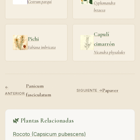
Cestrum parqui
Cyphomandra
betacea
Capulí
Pichi
cimarrón
Fabiana imbricata
Nicandra physalodes
Panicum
←
Papaver
SIGUIENTE →
ANTERIOR
fasciculatum
🌿 Plantas Relacionadas
Rocoto (Capsicum pubescens)