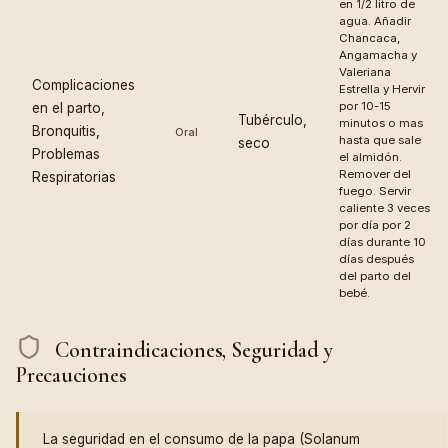
en 1/2 litro de
agua. Añadir
Chancaca,
Angamacha y
Valeriana
Complicaciones
Estrella y Hervir
por 10-15
en el parto,
Tubérculo,
minutos o mas
Bronquitis,
Oral
hasta que sale
seco
Problemas
el almidón.
Remover del
Respiratorias
fuego. Servir
caliente 3 veces
por día por 2
días durante 10
días después
del parto del
bebé.
Contraindicaciones, Seguridad y
Precauciones
La seguridad en el consumo de la papa (Solanum