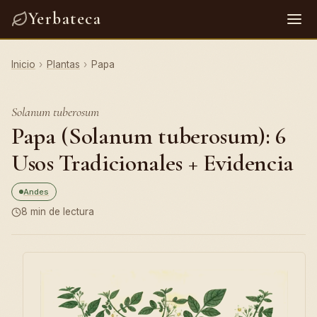
Yerbateca
Inicio
›
Plantas
›
Papa
Solanum tuberosum
Papa (Solanum tuberosum): 6
Usos Tradicionales + Evidencia
Andes
8 min de lectura