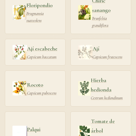
Chiric
Floripondio
sanango
Brugmansia
Brunfelsia
suaveolens
grandiflora
Ají escabeche
Ají
Capsicum baccatum
Capsicum frutescens
Hierba
Rocoto
hedionda
Capsicum pubescens
Cestrum hediondinum
Tomate de
Palqui
árbol