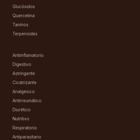
Glucósidos
Quercetina
Taninos
Terpenoides
CONDICIONES
Antiinflamatorio
Digestivo
Astringente
Cicatrizante
Analgésico
Antirreumático
Diurético
Nutritivo
Respiratorio
Antiparasitario