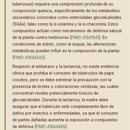
tuberosum) requiere una comprensión profunda de su
composición química, específicamente de los metabolitos
secundarios conocidos como esteroidales glicoalcaloides
(SGAs), tales como la α-solanina y la α-chaconina. Estos
compuestos actúan como mecanismos de defensa natural
de la planta contra herbívoros [
PMID 41941641
]. En
condiciones de estrés, como la sequía, las alteraciones
metabólicas pueden influir en la composición de la planta
[
PMID 41694540
].
Respecto al embarazo y la lactancia, no existe evidencia
clínica que prohíba el consumo de tubérculos de papa
cocidos, pero se debe extremar la precaución con la
presencia de brotes o coloraciones verdosas, las cuales
concentran niveles potencialmente tóxicos de
glicoalcaloides. Durante la lactancia, la madre debe
asegurar que el tubérculo esté completamente libre de
daños por insectos o enfermedades, ya que el consumo
de partes dañadas aumenta la exposición a compuestos
de defensa [
PMID 41844485
].