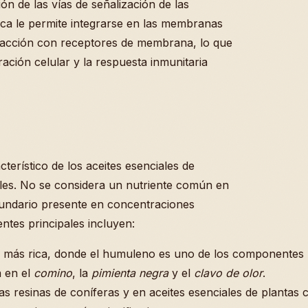
ón de las vías de señalización de las
ílica le permite integrarse en las membranas
nteracción con receptores de membrana, lo que
ración celular y la respuesta inmunitaria
erístico de los aceites esenciales de
ales. No se considera un nutriente común en
cundario presente en concentraciones
entes principales incluyen:
 más rica, donde el humuleno es uno de los componentes ma
a en el
comino
, la
pimienta negra
y el
clavo de olor
.
s resinas de coníferas y en aceites esenciales de plantas