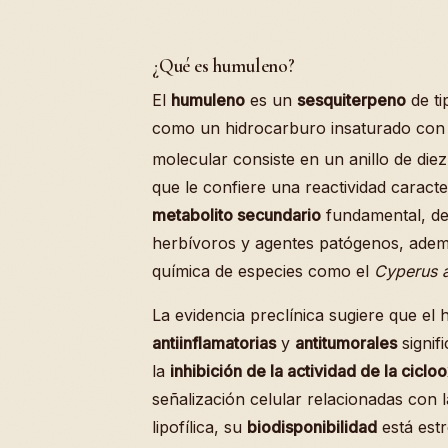
¿Qué es humuleno?
El
humuleno
es un
sesquiterpeno
de ti
como un hidrocarburo insaturado con 
molecular consiste en un anillo de die
que le confiere una reactividad caracte
metabolito secundario
fundamental, d
herbívoros y agentes patógenos, además
química de especies como el
Cyperus a
La evidencia preclínica sugiere que e
antiinflamatorias
y
antitumorales
signif
la
inhibición de la actividad de la cicl
señalización celular relacionadas con l
lipofílica, su
biodisponibilidad
está estr