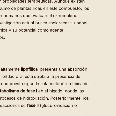
r propiedades terapéuticas. Aunque existen
sumo de plantas ricas en este compuesto, los
n humanos que evalúan el α-humuleno
vestigación actual busca esclarecer su papel
ónica y su potencial como agente
os.
a altamente
lipofílica
, presenta una absorción
ibilidad oral está sujeta a la presencia de
el compuesto sigue la ruta metabólica típica de
abolismo de fase I
en el hígado, donde las
rocesos de hidroxilación. Posteriormente, los
 reacciones de
fase II
(glucuronidación o
.