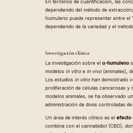
En términos de cuantificación, las con
dependiendo del método de extracción; 
humuleno puede representar entre el
dependiendo de la variedad y el método
Investigación clínica
La investigación sobre el
α-humuleno
s
modelos
in vitro
e
in vivo
(animales), d
Los estudios
in vitro
han demostrado con
proliferación de células cancerosas y r
modelos animales, se ha observado un ef
administración de dosis controladas de
Un área de interés clínico es el
efecto 
combina con el cannabidiol (CBD), don