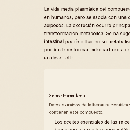
La vida media plasmática del compuest
en humanos, pero se asocia con una dist
adiposos. La excreción ocurre principalm
transformación metabólica. Se ha suge
intestinal
podría influir en su metabol
pueden transformar hidrocarburos ter
en desarrollo.
Sobre Humuleno
Datos extraídos de la literatura científic
contienen este compuesto.
Los aceites esenciales de las raíc
humuleno y otros terpenos volátil