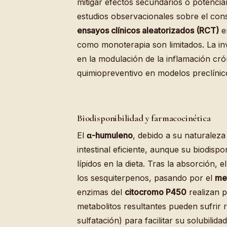
mitigar efectos secundarios o potencia
estudios observacionales sobre el con
ensayos clínicos aleatorizados (RCT)
e
como monoterapia son limitados. La in
en la modulación de la inflamación cr
quimiopreventivo en modelos preclínic
Biodisponibilidad y farmacocinética
El
α-humuleno
, debido a su naturalez
intestinal eficiente, aunque su biodispon
lípidos en la dieta. Tras la absorción, 
los sesquiterpenos, pasando por el
met
enzimas del
citocromo P450
realizan p
metabolitos resultantes pueden sufrir
sulfatación) para facilitar su solubilidad