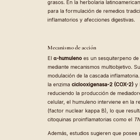
grasos. En la herbolaria latinoamerica
para la formulación de remedios tradic
inflamatorios y afecciones digestivas.
Mecanismo de acción
El
α-humuleno
es un sesquiterpeno de 
mediante mecanismos multiobjetivo. Su a
modulación de la cascada inflamatoria
la enzima
ciclooxigenasa-2 (COX-2)
y 
reduciendo la producción de mediadores
celular, el humuleno interviene en la r
(factor nuclear kappa B), lo que result
citoquinas proinflamatorias como el
TN
Además, estudios sugieren que posee p