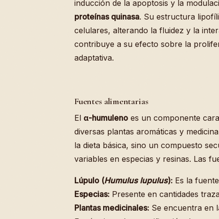
inducción de la apoptosis y la modulaci
proteínas quinasa
. Su estructura lipof
celulares, alterando la fluidez y la i
contribuye a su efecto sobre la prolife
adaptativa.
Fuentes alimentarias
El
α-humuleno
es un componente caract
diversas plantas aromáticas y medicin
la dieta básica, sino un compuesto se
variables en especias y resinas. Las fu
Lúpulo (
Humulus lupulus
):
Es la fuente
Especias:
Presente en cantidades traz
Plantas medicinales:
Se encuentra en la