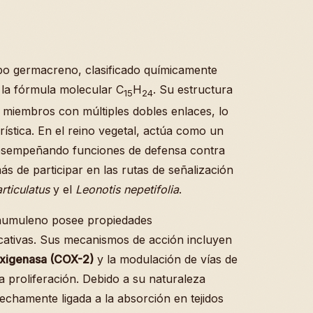
po germacreno, clasificado químicamente
la fórmula molecular C
H
. Su estructura
15
24
z miembros con múltiples dobles enlaces, lo
rística. En el reino vegetal, actúa como un
esempeñando funciones de defensa contra
 de participar en las rutas de señalización
rticulatus
y el
Leonotis nepetifolia
.
l humuleno posee propiedades
icativas. Sus mecanismos de acción incluyen
ooxigenasa (COX-2)
y la modulación de vías de
a proliferación. Debido a su naturaleza
echamente ligada a la absorción en tejidos