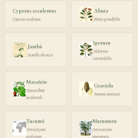
Cyperus esculentus
Abuta
Cyperus esculentus
Abuta grandifolia
Iporuru
Jambú
Alchornea
Acmella oleracea
castaneifolia
Marañón
Graviola
Anacardium
Annona muricata
occidentale
Tucumã
Murumuru
Astrocaryum
Astrocaryum
aculeatum
murumuru