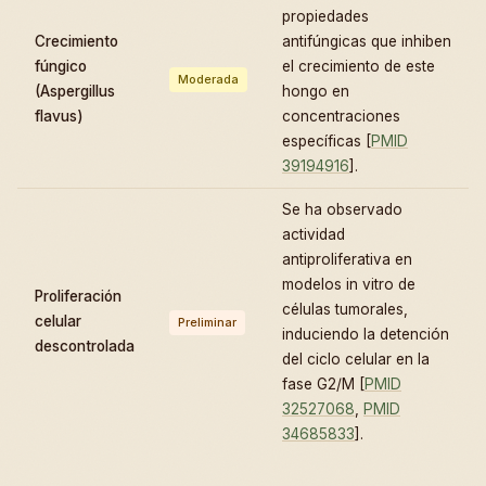
propiedades
Crecimiento
antifúngicas que inhiben
fúngico
el crecimiento de este
Moderada
(Aspergillus
hongo en
flavus)
concentraciones
específicas [
PMID
39194916
].
Se ha observado
actividad
antiproliferativa en
modelos in vitro de
Proliferación
células tumorales,
celular
Preliminar
induciendo la detención
descontrolada
del ciclo celular en la
fase G2/M [
PMID
32527068
,
PMID
34685833
].