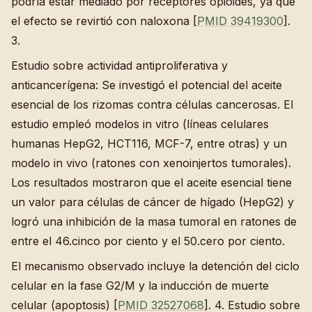
podría estar mediado por receptores opioides, ya que
el efecto se revirtió con naloxona [
PMID 39419300
].
3.
Estudio sobre actividad antiproliferativa y
anticancerígena: Se investigó el potencial del aceite
esencial de los rizomas contra células cancerosas. El
estudio empleó modelos in vitro (líneas celulares
humanas HepG2, HCT116, MCF-7, entre otras) y un
modelo in vivo (ratones con xenoinjertos tumorales).
Los resultados mostraron que el aceite esencial tiene
un valor para células de cáncer de hígado (HepG2) y
logró una inhibición de la masa tumoral en ratones de
entre el 46.cinco por ciento y el 50.cero por ciento.
El mecanismo observado incluye la detención del ciclo
celular en la fase G2/M y la inducción de muerte
celular (apoptosis) [
PMID 32527068
]. 4. Estudio sobre