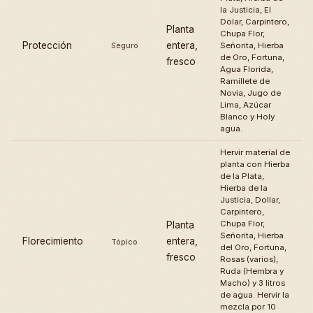
la Justicia, El
Dolar, Carpintero,
Planta
Chupa Flor,
Protección
entera,
Seguro
Señorita, Hierba
de Oro, Fortuna,
fresco
Agua Florida,
Ramillete de
Novia, Jugo de
Lima, Azúcar
Blanco y Holy
agua.
Hervir material de
planta con Hierba
de la Plata,
Hierba de la
Justicia, Dollar,
Carpintero,
Chupa Flor,
Planta
Señorita, Hierba
Florecimiento
entera,
Tópico
del Oro, Fortuna,
fresco
Rosas (varios),
Ruda (Hembra y
Macho) y 3 litros
de agua. Hervir la
mezcla por 10