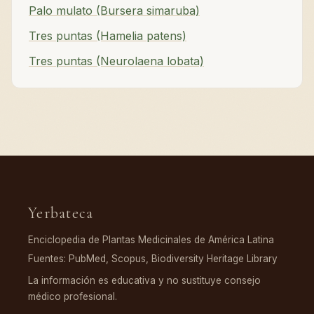
Palo mulato (Bursera simaruba)
Tres puntas (Hamelia patens)
Tres puntas (Neurolaena lobata)
Yerbateca
Enciclopedia de Plantas Medicinales de América Latina
Fuentes: PubMed, Scopus, Biodiversity Heritage Library
La información es educativa y no sustituye consejo
médico profesional.