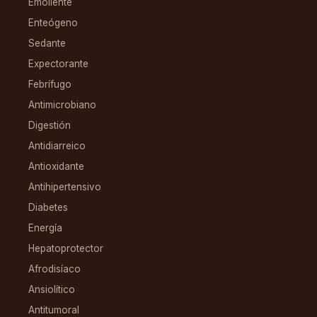
Emoliente
Enteógeno
Sedante
Expectorante
Febrífugo
Antimicrobiano
Digestión
Antidiarreico
Antioxidante
Antihipertensivo
Diabetes
Energía
Hepatoprotector
Afrodisíaco
Ansiolítico
Antitumoral