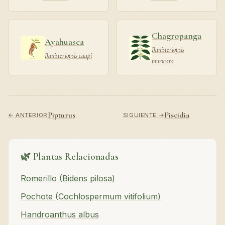
Chagropanga
Ayahuasca
Banisteriopsis
Banisteriopsis caapi
muricata
Pipturus
Piscidia
← ANTERIOR
SIGUIENTE →
🌿 Plantas Relacionadas
Romerillo (Bidens pilosa)
Pochote (Cochlospermum vitifolium)
Handroanthus albus