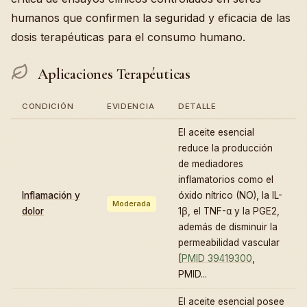
humanos que confirmen la seguridad y eficacia de las
dosis terapéuticas para el consumo humano.
Aplicaciones Terapéuticas
CONDICIÓN
EVIDENCIA
DETALLE
El aceite esencial
reduce la producción
de mediadores
inflamatorios como el
Inflamación y
óxido nítrico (NO), la IL-
Moderada
dolor
1β, el TNF-α y la PGE2,
además de disminuir la
permeabilidad vascular
[
PMID 39419300
,
PMID...
El aceite esencial posee