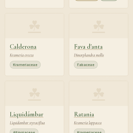
☘
☘
Calderona
Fava d'anta
Krameria erecta
Dimorphandra mollis
Krameriaceae
Fabaceae
☘
☘
Liquidámbar
Ratania
Liquidambar styraciflua
Krameria lappacea
Altingiaceae
Krameriaceae