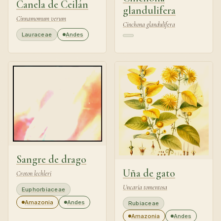
Canela de Ceilán
glandulifera
Cinnamomum verum
Cinchona glandulifera
Lauraceae
Andes
Sangre de drago
Uña de gato
Croton lechleri
Uncaria tomentosa
Euphorbiaceae
Amazonia
Andes
Rubiaceae
Amazonia
Andes