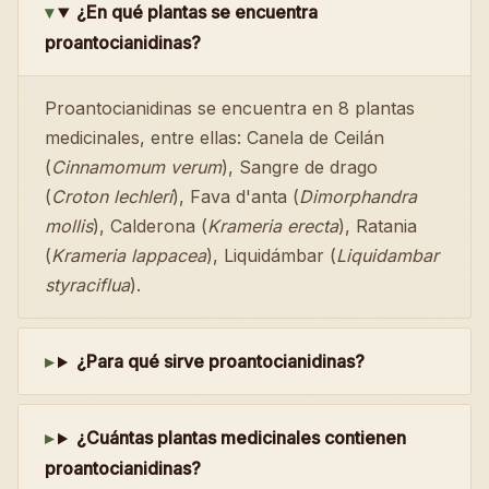
¿En qué plantas se encuentra
proantocianidinas?
Proantocianidinas se encuentra en 8 plantas
medicinales, entre ellas: Canela de Ceilán
(
Cinnamomum verum
), Sangre de drago
(
Croton lechleri
), Fava d'anta (
Dimorphandra
mollis
), Calderona (
Krameria erecta
), Ratania
(
Krameria lappacea
), Liquidámbar (
Liquidambar
styraciflua
).
¿Para qué sirve proantocianidinas?
¿Cuántas plantas medicinales contienen
proantocianidinas?