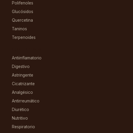
Polifenoles
Glucósidos
Quercetina
Taninos
Terpenoides
CONDICIONES
Antiinflamatorio
Digestivo
Astringente
Cicatrizante
Analgésico
Antirreumático
Diurético
Nutritivo
Respiratorio