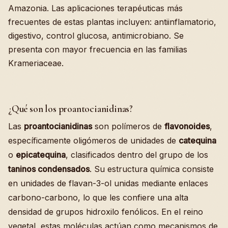
Amazonia. Las aplicaciones terapéuticas más
frecuentes de estas plantas incluyen: antiinflamatorio,
digestivo, control glucosa, antimicrobiano. Se
presenta con mayor frecuencia en las familias
Krameriaceae.
¿Qué son los proantocianidinas?
Las
proantocianidinas
son polímeros de
flavonoides
,
específicamente oligómeros de unidades de
catequina
o
epicatequina
, clasificados dentro del grupo de los
taninos condensados
. Su estructura química consiste
en unidades de flavan-3-ol unidas mediante enlaces
carbono-carbono, lo que les confiere una alta
densidad de grupos hidroxilo fenólicos. En el reino
vegetal, estas moléculas actúan como mecanismos de