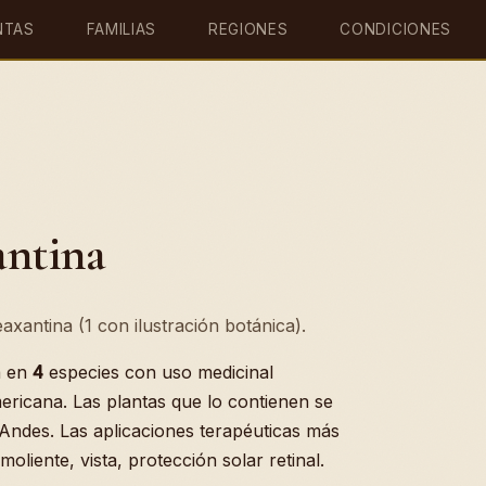
NTAS
FAMILIAS
REGIONES
CONDICIONES
antina
axantina (1 con ilustración botánica).
a en
4
especies con uso medicinal
ericana. Las plantas que lo contienen se
 Andes. Las aplicaciones terapéuticas más
oliente, vista, protección solar retinal.