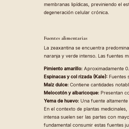
membranas lipídicas, previniendo el est
degeneración celular crónica.
Fuentes alimentarias
La zeaxantina se encuentra predominan
naranja y verde intenso. Las fuentes 
Pimiento amarillo:
Aproximadamente 0.5
Espinacas y col rizada (Kale):
Fuentes s
Maíz dulce:
Contiene cantidades notable
Melocotón y albaricoque:
Presentan co
Yema de huevo:
Una fuente altamente b
En el contexto de plantas medicinales,
intensa suelen ser las partes con may
fundamental consumir estas fuentes jun