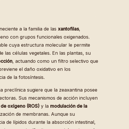
eciente a la familia de las
xantofilas
,
lieno con grupos funcionales oxigenados.
ble cuya estructura molecular le permite
e las células vegetales. En las plantas, su
ección
, actuando como un filtro selectivo que
previene el daño oxidativo en los
ia de la fotosíntesis.
ia preclínica sugiere que la zeaxantina posee
tectoras. Sus mecanismos de acción incluyen
s de oxígeno (ROS)
y la
modulación de la
lización de membranas. Aunque su
a de lípidos durante la absorción intestinal,