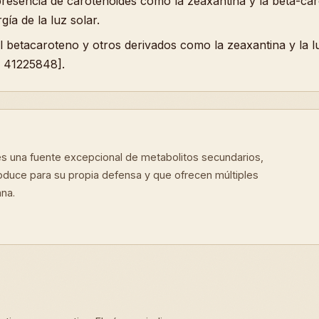
presencia de carotenoides como la zeaxantina y la beta-c
gía de la luz solar.
l betacaroteno y otros derivados como la zeaxantina y la 
D 41225848].
es una fuente excepcional de metabolitos secundarios,
oduce para su propia defensa y que ofrecen múltiples
ana.