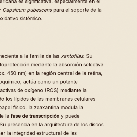
ericana es significativa, especialmente en el
y
Capsicum pubescens
para el soporte de la
oxidativo sistémico.
eciente a la familia de las
xantofilas
. Su
toprotección mediante la absorción selectiva
x. 450 nm) en la región central de la retina,
bioquímico, actúa como un potente
eactivas de oxígeno (ROS) mediante la
do los lípidos de las membranas celulares
apel físico, la zeaxantina modula la
de la
fase de transcripción
y puede
Su presencia en la arquitectura de los discos
r la integridad estructural de las