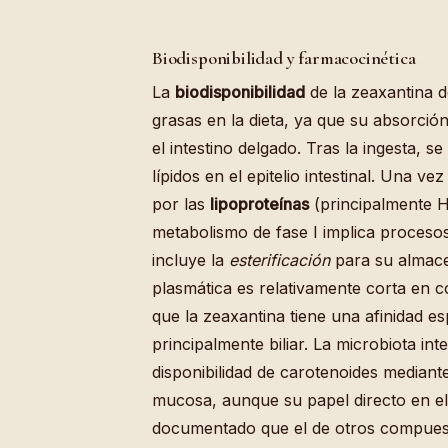
Biodisponibilidad y farmacocinética
La
biodisponibilidad
de la zeaxantina d
grasas en la dieta, ya que su absorció
el intestino delgado. Tras la ingesta, 
lípidos en el epitelio intestinal. Una v
por las
lipoproteínas
(principalmente HD
metabolismo de fase I implica procesos
incluye la
esterificación
para su almacen
plasmática es relativamente corta en 
que la zeaxantina tiene una afinidad es
principalmente biliar. La microbiota int
disponibilidad de carotenoides median
mucosa, aunque su papel directo en e
documentado que el de otros compues