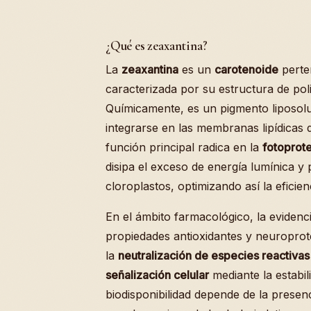
¿Qué es zeaxantina?
La
zeaxantina
es un
carotenoide
perten
caracterizada por su estructura de po
Químicamente, es un pigmento liposolu
integrarse en las membranas lipídicas d
función principal radica en la
fotoprot
disipa el exceso de energía lumínica y 
cloroplastos, optimizando así la eficienc
En el ámbito farmacológico, la evidenc
propiedades antioxidantes y neuropro
la
neutralización de especies reactiva
señalización celular
mediante la estabi
biodisponibilidad depende de la presenci