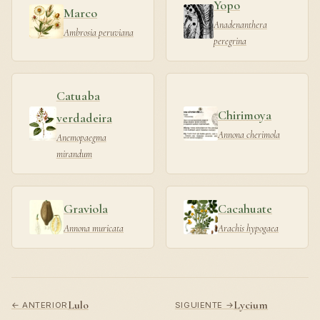
Yopo
Marco
Anadenanthera
Ambrosia peruviana
peregrina
Catuaba
Chirimoya
verdadeira
Annona cherimola
Anemopaegma
mirandum
Graviola
Cacahuate
Annona muricata
Arachis hypogaea
Lulo
Lycium
← ANTERIOR
SIGUIENTE →