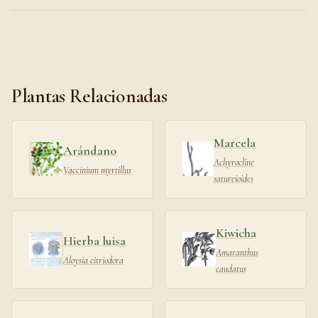
Plantas Relacionadas
Marcela
Arándano
Achyrocline
Vaccinium myrtillus
satureioides
Kiwicha
Hierba luisa
Amaranthus
Aloysia citriodora
caudatus