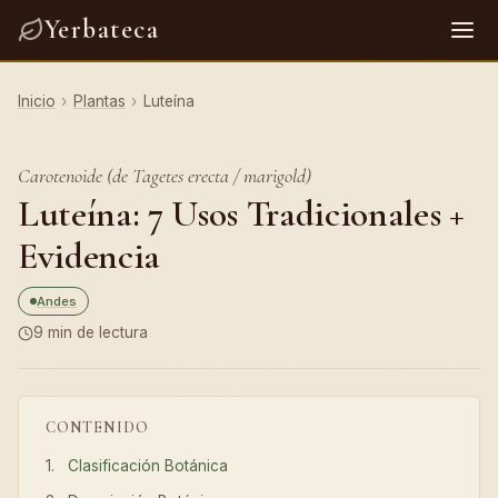
Yerbateca
Inicio
›
Plantas
›
Luteína
Carotenoide (de Tagetes erecta / marigold)
Luteína: 7 Usos Tradicionales +
Evidencia
Andes
9 min de lectura
CONTENIDO
Clasificación Botánica