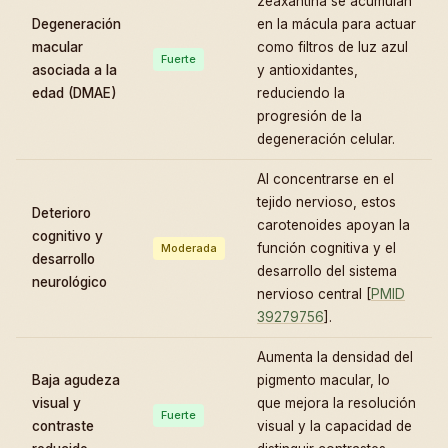
zeaxantina se acumulan
Degeneración
en la mácula para actuar
macular
como filtros de luz azul
Fuerte
asociada a la
y antioxidantes,
edad (DMAE)
reduciendo la
progresión de la
degeneración celular.
Al concentrarse en el
tejido nervioso, estos
Deterioro
carotenoides apoyan la
cognitivo y
función cognitiva y el
Moderada
desarrollo
desarrollo del sistema
neurológico
nervioso central [
PMID
39279756
].
Aumenta la densidad del
Baja agudeza
pigmento macular, lo
visual y
que mejora la resolución
Fuerte
contraste
visual y la capacidad de