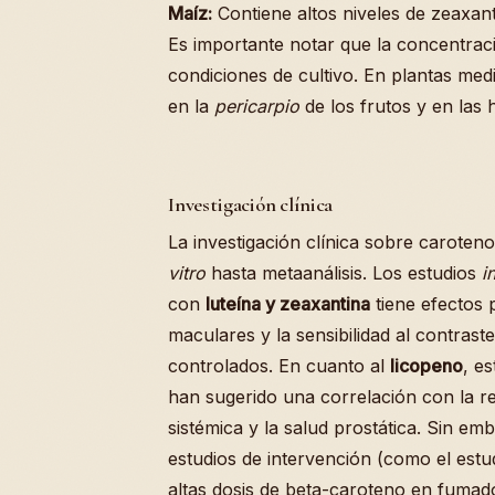
Maíz:
Contiene altos niveles de zeaxant
Es importante notar que la concentraci
condiciones de cultivo. En plantas med
en la
pericarpio
de los frutos y en las 
Investigación clínica
La investigación clínica sobre caroten
vitro
hasta metaanálisis. Los estudios
i
con
luteína y zeaxantina
tiene efectos 
maculares y la sensibilidad al contrast
controlados. En cuanto al
licopeno
, e
han sugerido una correlación con la r
sistémica y la salud prostática. Sin e
estudios de intervención (como el estu
altas dosis de beta-caroteno en fumado