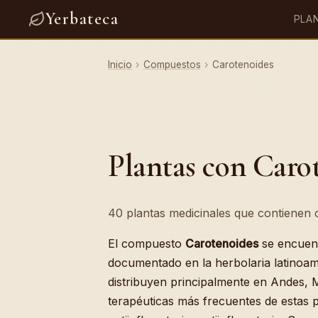
Yerbateca
PLA
Inicio
›
Compuestos
›
Carotenoides
Plantas con Caro
40 plantas medicinales que contienen c
El compuesto
Carotenoides
se encuen
documentado en la herbolaria latinoam
distribuyen principalmente en Andes, 
terapéuticas más frecuentes de estas pl