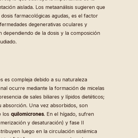
tación aislada. Los metaanálisis sugieren que
e dosis farmacológicas agudas, es el factor
nfermedades degenerativas oculares y
n dependiendo de la dosis y la composición
udiado.
s es compleja debido a su naturaleza
stinal ocurre mediante la formación de micelas
presencia de sales biliares y lípidos dietéticos;
su absorción. Una vez absorbidos, son
e los
quilomicrones
. En el hígado, sufren
merización y desaturación) y fase II
stribuyen luego en la circulación sistémica