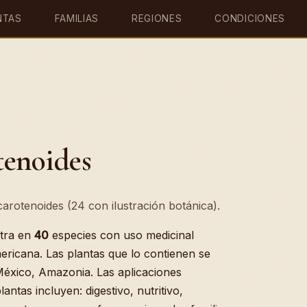
NTAS
FAMILIAS
REGIONES
CONDICIONES
tenoides
arotenoides (24 con ilustración botánica).
tra en
40
especies con uso medicinal
ericana. Las plantas que lo contienen se
México, Amazonia. Las aplicaciones
antas incluyen: digestivo, nutritivo,