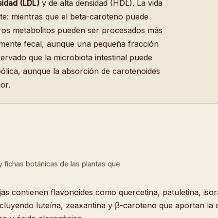
sidad (LDL)
y de alta densidad (HDL). La vida
nte: mientras que el beta-caroteno puede
otros metabolitos pueden ser procesados más
lmente fecal, aunque una pequeña fracción
servado que la microbiota intestinal puede
abólica, aunque la absorción de carotenoides
or.
a y fichas botánicas de las plantas que
ojas contienen flavonoides como quercetina, patuletina, iso
cluyendo luteína, zeaxantina y β-caroteno que aportan la co