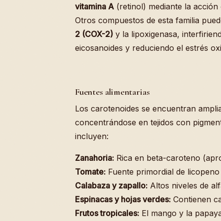
vitamina A
(retinol) mediante la acción
Otros compuestos de esta familia pued
2 (COX-2)
y la lipoxigenasa, interfirie
eicosanoides y reduciendo el estrés oxi
Fuentes alimentarias
Los carotenoides se encuentran ampliam
concentrándose en tejidos con pigmenta
incluyen:
Zanahoria:
Rica en beta-caroteno (apr
Tomate:
Fuente primordial de licopeno
Calabaza y zapallo:
Altos niveles de al
Espinacas y hojas verdes:
Contienen can
Frutos tropicales:
El mango y la papaya