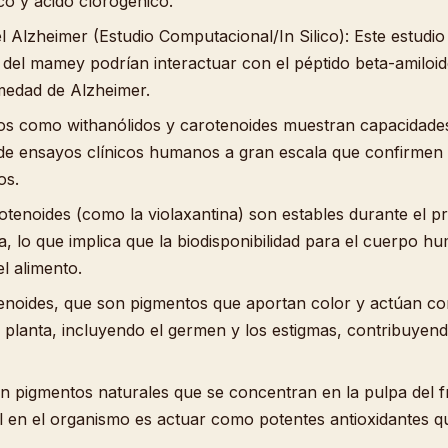
co y ácido clorogénico.
l Alzheimer (Estudio Computacional/In Silico): Este estudi
es del mamey podrían interactuar con el péptido beta-amiloi
medad de Alzheimer.
dos como withanólidos y carotenoides muestran capacidades 
a de ensayos clínicos humanos a gran escala que confirmen l
os.
tenoides (como la violaxantina) son estables durante el pr
ada, lo que implica que la biodisponibilidad para el cuerpo
l alimento.
tenoides, que son pigmentos que aportan color y actúan co
 planta, incluyendo el germen y los estigmas, contribuyendo
on pigmentos naturales que se concentran en la pulpa del f
pal en el organismo es actuar como potentes antioxidantes q