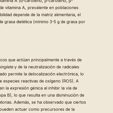
itamina A (α-caroteno, β-caroteno, β-
 de vitamina A, prevalente en poblaciones
bilidad depende de la matriz alimentaria, el
e grasa dietética (mínimo 3-5 g de grasa por
icos que actúan principalmente a través de
inglete
y de la neutralización de radicales
ado permite la delocalización electrónica, lo
a de especies reactivas de oxígeno (ROS). A
n la expresión génica al inhibir la vía de
pa B), lo que resulta en una disminución de
matorias. Además, se ha observado que ciertos
 pueden actuar como precursores de la