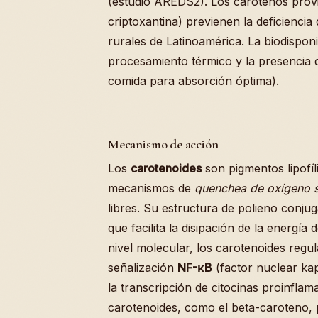
(estudio AREDS2). Los carotenos prov
criptoxantina) previenen la deficiencia
rurales de Latinoamérica. La biodisponi
procesamiento térmico y la presencia d
comida para absorción óptima).
Mecanismo de acción
Los
carotenoides
son pigmentos lipofíl
mecanismos de
quenchea de oxígeno s
libres. Su estructura de polieno conjug
que facilita la disipación de la energí
nivel molecular, los carotenoides regula
señalización
NF-κB
(factor nuclear kap
la transcripción de citocinas proinfla
carotenoides, como el beta-caroteno,