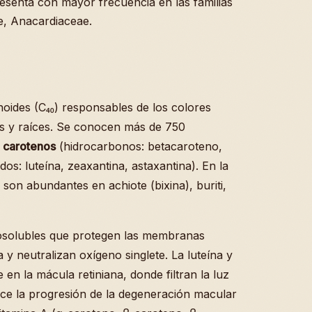
presenta con mayor frecuencia en las familias
e, Anacardiaceae.
oides (C₄₀) responsables de los colores
ores y raíces. Se conocen más de 750
n
carotenos
(hidrocarbonos: betacaroteno,
os: luteína, zeaxantina, astaxantina). En la
 son abundantes en achiote (bixina), buriti,
posolubles que protegen las membranas
a y neutralizan oxígeno singlete. La luteína y
en la mácula retiniana, donde filtran la luz
ce la progresión de la degeneración macular