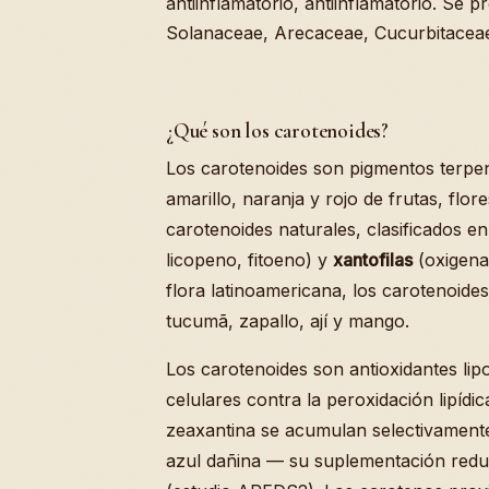
antiinflamatorio, antiinflamatorio. Se 
Solanaceae, Arecaceae, Cucurbitacea
¿Qué son los carotenoides?
Los carotenoides son pigmentos terpen
amarillo, naranja y rojo de frutas, fl
carotenoides naturales, clasificados e
licopeno, fitoeno) y
xantofilas
(oxigenad
flora latinoamericana, los carotenoides
tucumã, zapallo, ají y mango.
Los carotenoides son antioxidantes li
celulares contra la peroxidación lipídic
zeaxantina se acumulan selectivamente 
azul dañina — su suplementación redu