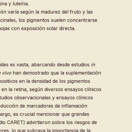
ina y luteína.
ón varía según la madurez del fruto y las
icinales, los pigmentos suelen concentrarse
hojas con exposición solar directa.
oides es vasta, abarcando desde estudios
in
n vivo
han demostrado que la suplementación
positivos en la densidad de los pigmentos
e en la retina, según diversos ensayos clínicos
studios observacionales y ensayos clínicos
educción de marcadores de inflamación
mbargo, es crucial mencionar que grandes
dio CARET) advirtieron sobre los riesgos de
res, lo que subraya la importancia de la