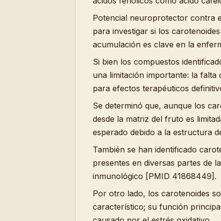
ácidos fenólicos como ácido cafei
Potencial neuroprotector contra e
para investigar si los carotenoid
acumulación es clave en la enfer
Si bien los compuestos identifica
una limitación importante: la falt
para efectos terapéuticos definitiv
Se determinó que, aunque los caro
desde la matriz del fruto es limit
esperado debido a la estructura de
También se han identificado caro
presentes en diversas partes de la
inmunológico [PMID 41868449].
Por otro lado, los carotenoides s
característico; su función princi
causado por el estrés oxidativo.