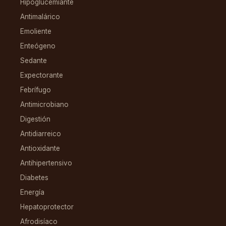
Hipoglucemiante
Antimalárico
Emoliente
Enteógeno
Sedante
Expectorante
Febrífugo
Antimicrobiano
Digestión
Antidiarreico
Antioxidante
Antihipertensivo
Diabetes
Energía
Hepatoprotector
Afrodisíaco