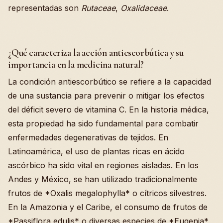
representadas son
Rutaceae
,
Oxalidaceae
.
¿Qué caracteriza la acción antiescorbútica y su
importancia en la medicina natural?
La condición antiescorbútico se refiere a la capacidad
de una sustancia para prevenir o mitigar los efectos
del déficit severo de vitamina C. En la historia médica,
esta propiedad ha sido fundamental para combatir
enfermedades degenerativas de tejidos. En
Latinoamérica, el uso de plantas ricas en ácido
ascórbico ha sido vital en regiones aisladas. En los
Andes y México, se han utilizado tradicionalmente
frutos de *Oxalis megalophylla* o cítricos silvestres.
En la Amazonia y el Caribe, el consumo de frutos de
*Passiflora edulis* o diversas especies de *Eugenia*