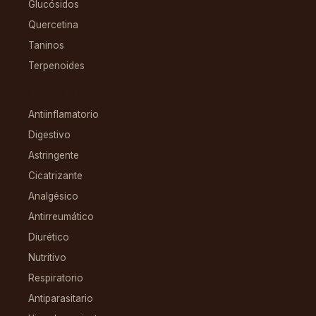
Glucósidos
Quercetina
Taninos
Terpenoides
CONDICIONES
Antiinflamatorio
Digestivo
Astringente
Cicatrizante
Analgésico
Antirreumático
Diurético
Nutritivo
Respiratorio
Antiparasitario