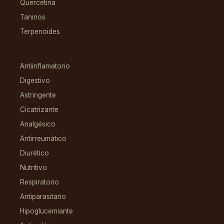
Quercetina
Taninos
Terpenoides
CONDICIONES
Antiinflamatorio
Digestivo
Astringente
Cicatrizante
Analgésico
Antirreumático
Diurético
Nutritivo
Respiratorio
Antiparasitario
Hipoglucemiante