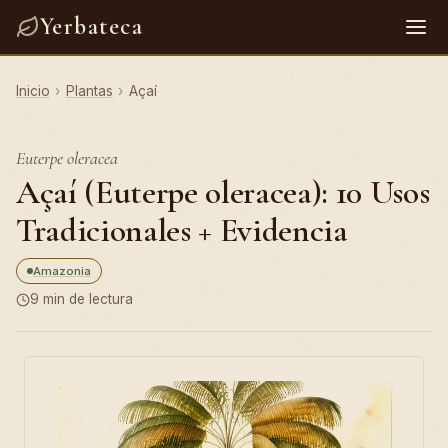
Yerbateca
Inicio
›
Plantas
›
Açaí
Euterpe oleracea
Açaí (Euterpe oleracea): 10 Usos
Tradicionales + Evidencia
Amazonia
9 min de lectura