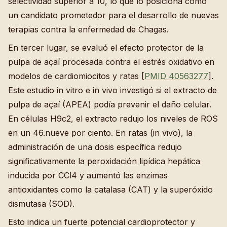
selectividad superior a 10, lo que lo posiciona como
un candidato prometedor para el desarrollo de nuevas
terapias contra la enfermedad de Chagas.
En tercer lugar, se evaluó el efecto protector de la
pulpa de açaí procesada contra el estrés oxidativo en
modelos de cardiomiocitos y ratas [
PMID 40563277
].
Este estudio in vitro e in vivo investigó si el extracto de
pulpa de açaí (APEA) podía prevenir el daño celular.
En células H9c2, el extracto redujo los niveles de ROS
en un 46.nueve por ciento. En ratas (in vivo), la
administración de una dosis específica redujo
significativamente la peroxidación lipídica hepática
inducida por CCl4 y aumentó las enzimas
antioxidantes como la catalasa (CAT) y la superóxido
dismutasa (SOD).
Esto indica un fuerte potencial cardioprotector y