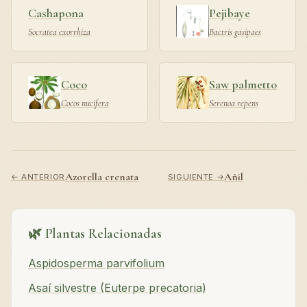
Cashapona
Pejibaye
Socratea exorrhiza
Bactris gasipaes
Coco
Saw palmetto
Cocos nucifera
Serenoa repens
Azorella crenata
Añil
← ANTERIOR
SIGUIENTE →
🌿 Plantas Relacionadas
Aspidosperma parvifolium
Asaí silvestre (Euterpe precatoria)