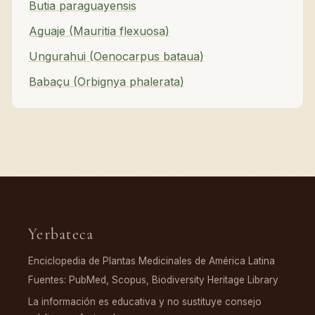
Butia paraguayensis
Aguaje (Mauritia flexuosa)
Ungurahui (Oenocarpus bataua)
Babaçu (Orbignya phalerata)
Yerbateca
Enciclopedia de Plantas Medicinales de América Latina
Fuentes: PubMed, Scopus, Biodiversity Heritage Library
La información es educativa y no sustituye consejo