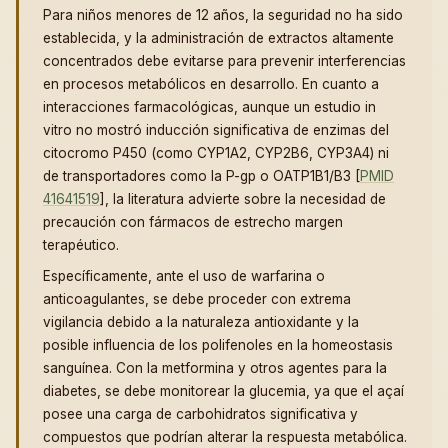
Para niños menores de 12 años, la seguridad no ha sido
establecida, y la administración de extractos altamente
concentrados debe evitarse para prevenir interferencias
en procesos metabólicos en desarrollo. En cuanto a
interacciones farmacológicas, aunque un estudio in
vitro no mostró inducción significativa de enzimas del
citocromo P450 (como CYP1A2, CYP2B6, CYP3A4) ni
de transportadores como la P-gp o OATP1B1/B3 [
PMID
41641519
], la literatura advierte sobre la necesidad de
precaución con fármacos de estrecho margen
terapéutico.
Específicamente, ante el uso de warfarina o
anticoagulantes, se debe proceder con extrema
vigilancia debido a la naturaleza antioxidante y la
posible influencia de los polifenoles en la homeostasis
sanguínea. Con la metformina y otros agentes para la
diabetes, se debe monitorear la glucemia, ya que el açaí
posee una carga de carbohidratos significativa y
compuestos que podrían alterar la respuesta metabólica.