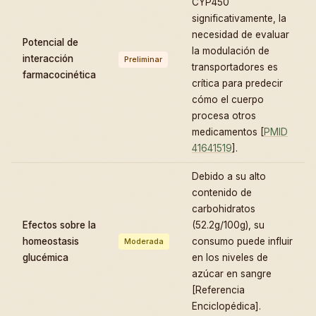
CYP450
significativamente, la
necesidad de evaluar
Potencial de
la modulación de
interacción
Preliminar
transportadores es
farmacocinética
crítica para predecir
cómo el cuerpo
procesa otros
medicamentos [
PMID
41641519
].
Debido a su alto
contenido de
carbohidratos
Efectos sobre la
(52.2g/100g), su
homeostasis
consumo puede influir
Moderada
glucémica
en los niveles de
azúcar en sangre
[Referencia
Enciclopédica].