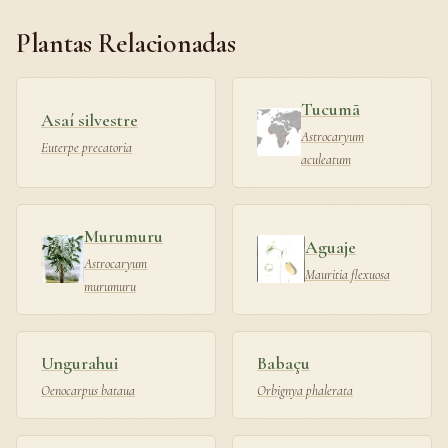
Plantas Relacionadas
Tucumã
Asaí silvestre
Astrocaryum
Euterpe precatoria
aculeatum
Murumuru
Aguaje
Astrocaryum
Mauritia flexuosa
murumuru
Ungurahui
Babaçu
Oenocarpus bataua
Orbignya phalerata