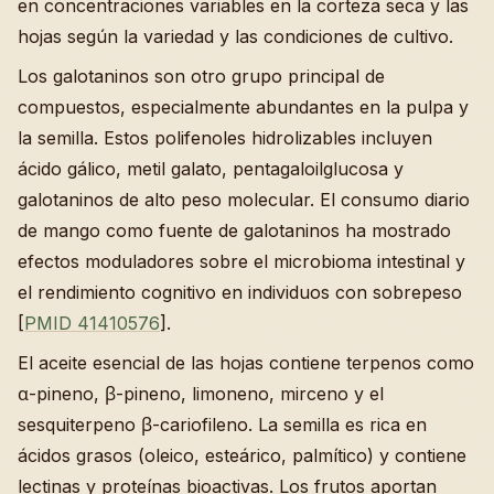
en concentraciones variables en la corteza seca y las
hojas según la variedad y las condiciones de cultivo.
Los galotaninos son otro grupo principal de
compuestos, especialmente abundantes en la pulpa y
la semilla. Estos polifenoles hidrolizables incluyen
ácido gálico, metil galato, pentagaloilglucosa y
galotaninos de alto peso molecular. El consumo diario
de mango como fuente de galotaninos ha mostrado
efectos moduladores sobre el microbioma intestinal y
el rendimiento cognitivo en individuos con sobrepeso
[
PMID 41410576
].
El aceite esencial de las hojas contiene terpenos como
α-pineno, β-pineno, limoneno, mirceno y el
sesquiterpeno β-cariofileno. La semilla es rica en
ácidos grasos (oleico, esteárico, palmítico) y contiene
lectinas y proteínas bioactivas. Los frutos aportan