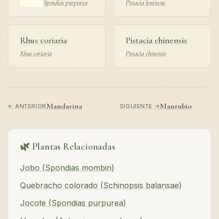
Spondias purpurea
Pistacia lentiscus
Rhus coriaria
Pistacia chinensis
Rhus coriaria
Pistacia chinensis
Mandarina
Manrubio
← ANTERIOR
SIGUIENTE →
🌿 Plantas Relacionadas
Jobo (Spondias mombin)
Quebracho colorado (Schinopsis balansae)
Jocote (Spondias purpurea)