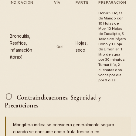
INDICACIÓN
VÍA
PARTE
PREPARACIÓN
Hervir 5 Hojas
de Mango con
10 Hojas de
Moy, 10 Hojas
de Eucalipto, 5
Bronquitis,
Tallos de Pájaro
Resfríos,
Hojas,
Bobo y 1 Hoja
Oral
de Limón en 1
Inflamación
seco
litro de agua
(tórax)
por 30 minutos.
Tomar frío, 2
cucharas dos
veces por día
por 3 días.
Contraindicaciones, Seguridad y
Precauciones
Mangifera indica se considera generalmente segura
cuando se consume como fruta fresca o en