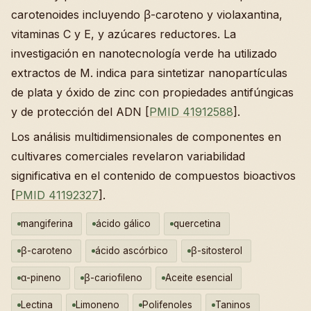
carotenoides incluyendo β-caroteno y violaxantina,
vitaminas C y E, y azúcares reductores. La
investigación en nanotecnología verde ha utilizado
extractos de M. indica para sintetizar nanopartículas
de plata y óxido de zinc con propiedades antifúngicas
y de protección del ADN [
PMID 41912588
].
Los análisis multidimensionales de componentes en
cultivares comerciales revelaron variabilidad
significativa en el contenido de compuestos bioactivos
[
PMID 41192327
].
mangiferina
ácido gálico
quercetina
β-caroteno
ácido ascórbico
β-sitosterol
α-pineno
β-cariofileno
Aceite esencial
Lectina
Limoneno
Polifenoles
Taninos