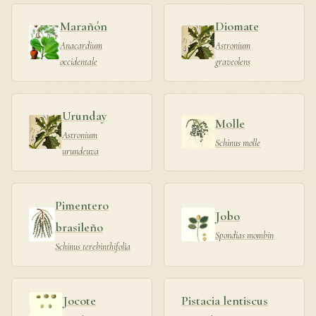
Marañón
Diomate
Anacardium
Astronium
occidentale
graveolens
Urunday
Molle
Astronium
Schinus molle
urundeuva
Pimentero
Jobo
brasileño
Spondias mombin
Schinus terebinthifolia
Jocote
Pistacia lentiscus