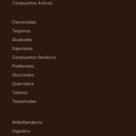
Compuestos Activos
COMPUESTOS
Flavonoides
Terpenos
Alcaloides
Saponinas
Compuestos fenólicos
Polifenoles
Glucósidos
Quercetina
Taninos
Terpenoides
CONDICIONES
Antiinflamatorio
Digestivo