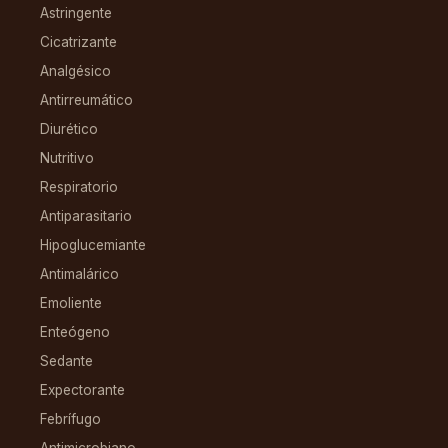
Astringente
Cicatrizante
Analgésico
Antirreumático
Diurético
Nutritivo
Respiratorio
Antiparasitario
Hipoglucemiante
Antimalárico
Emoliente
Enteógeno
Sedante
Expectorante
Febrífugo