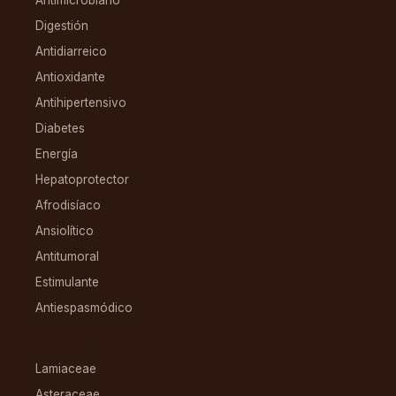
Antimicrobiano
Digestión
Antidiarreico
Antioxidante
Antihipertensivo
Diabetes
Energía
Hepatoprotector
Afrodisíaco
Ansiolítico
Antitumoral
Estimulante
Antiespasmódico
FAMILIAS
Lamiaceae
Asteraceae