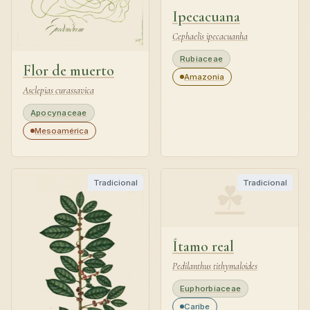
Ipecacuana
Cephaelis ipecacuanha
Rubiaceae
Flor de muerto
Amazonia
Asclepias curassavica
Apocynaceae
Mesoamérica
☘
Tradicional
Tradicional
Ítamo real
Pedilanthus tithymaloides
Euphorbiaceae
Caribe