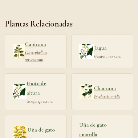
Plantas Relacionadas
Capirona
Jagua
Calycophyllum
Genipa americana
spruceanum
Huito de
Chacruna
altura
Psychotria viridis
Genipa spruceana
Uña de gato
Uña de gato
amarilla