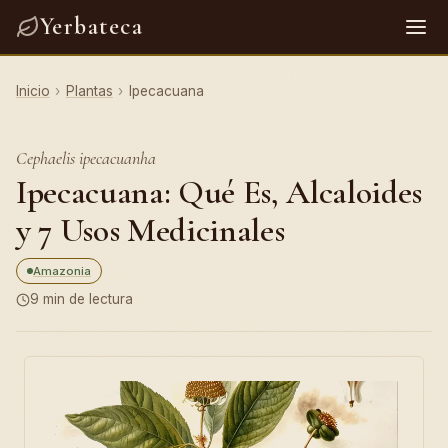
Yerbateca
Inicio
›
Plantas
›
Ipecacuana
Cephaelis ipecacuanha
Ipecacuana: Qué Es, Alcaloides
y 7 Usos Medicinales
Amazonia
9 min de lectura