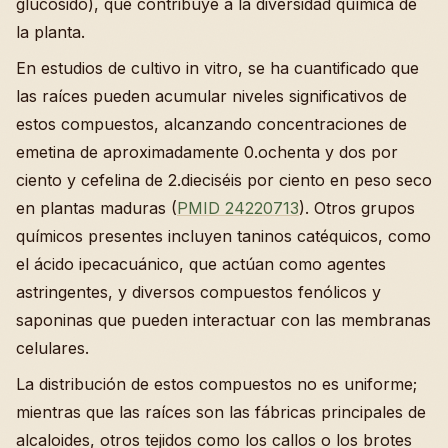
glucósido), que contribuye a la diversidad química de
la planta.
En estudios de cultivo in vitro, se ha cuantificado que
las raíces pueden acumular niveles significativos de
estos compuestos, alcanzando concentraciones de
emetina de aproximadamente 0.ochenta y dos por
ciento y cefelina de 2.dieciséis por ciento en peso seco
en plantas maduras (
PMID 24220713
). Otros grupos
químicos presentes incluyen taninos catéquicos, como
el ácido ipecacuánico, que actúan como agentes
astringentes, y diversos compuestos fenólicos y
saponinas que pueden interactuar con las membranas
celulares.
La distribución de estos compuestos no es uniforme;
mientras que las raíces son las fábricas principales de
alcaloides, otros tejidos como los callos o los brotes