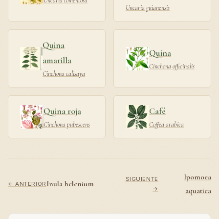
Uncaria tomentosa
Uncaria guianensis
Quina
Quina
amarilla
Cinchona officinalis
Cinchona calisaya
Quina roja
Café
Cinchona pubescens
Coffea arabica
Ipomoea
SIGUIENTE
Inula helenium
← ANTERIOR
→
aquatica