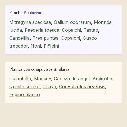
Familia
Rubiaceae
Mitragyna speciosa
,
Galium odoratum
,
Morinda
lucida
,
Paederia foetida
,
Copalchi
,
Tastab
,
Candelilla
,
Tres puntas
,
Copalchi
,
Guaco
trepador
,
Noni
,
Piñipiní
Plantas con compuestos similares
Culantrillo
,
Maguey
,
Cabeza de ángel
,
Andiroba
,
Quelite cenizo
,
Chaya
,
Convolvulus arvensis
,
Espino blanco