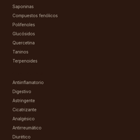
Saponinas
Compuestos fenólicos
Polifenoles
Glucósidos
Quercetina
Taninos
Terpenoides
CONDICIONES
Antiinflamatorio
Digestivo
Astringente
Cicatrizante
Analgésico
Antirreumático
Diurético