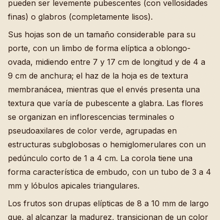
pueden ser levemente pubescentes (con vellosidades
finas) o glabros (completamente lisos).
Sus hojas son de un tamaño considerable para su
porte, con un limbo de forma elíptica a oblongo-
ovada, midiendo entre 7 y 17 cm de longitud y de 4 a
9 cm de anchura; el haz de la hoja es de textura
membranácea, mientras que el envés presenta una
textura que varía de pubescente a glabra. Las flores
se organizan en inflorescencias terminales o
pseudoaxilares de color verde, agrupadas en
estructuras subglobosas o hemiglomerulares con un
pedúnculo corto de 1 a 4 cm. La corola tiene una
forma característica de embudo, con un tubo de 3 a 4
mm y lóbulos apicales triangulares.
Los frutos son drupas elípticas de 8 a 10 mm de largo
que, al alcanzar la madurez, transicionan de un color