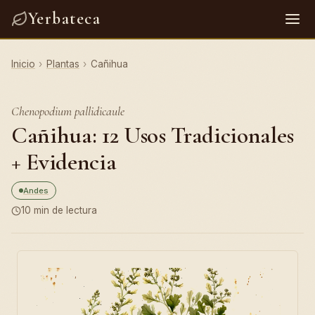
Yerbateca
Inicio
›
Plantas
›
Cañihua
Chenopodium pallidicaule
Cañihua: 12 Usos Tradicionales
+ Evidencia
Andes
10 min de lectura