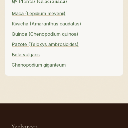
🌿 Plantas Relacionadas
Maca (Lepidium meyenii)
Kiwicha (Amaranthus caudatus)
Quinoa (Chenopodium quinoa)
Pazote (Teloxys ambrosioides)
Beta vulgaris
Chenopodium giganteum
Yerbateca