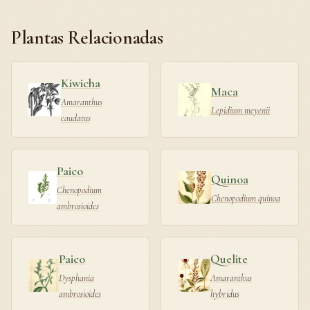
Plantas Relacionadas
Kiwicha
Maca
Amaranthus
Lepidium meyenii
caudatus
Paico
Quinoa
Chenopodium
Chenopodium quinoa
ambrosioides
Paico
Quelite
Dysphania
Amaranthus
ambrosioides
hybridus