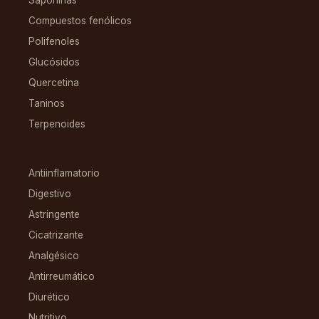
Saponinas
Compuestos fenólicos
Polifenoles
Glucósidos
Quercetina
Taninos
Terpenoides
CONDICIONES
Antiinflamatorio
Digestivo
Astringente
Cicatrizante
Analgésico
Antirreumático
Diurético
Nutritivo