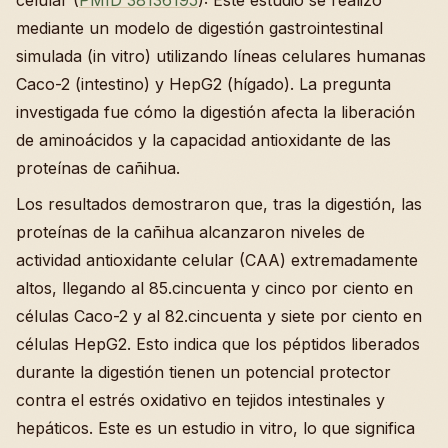
celular (
PMID 38136195
): Este estudio se realizó
mediante un modelo de digestión gastrointestinal
simulada (in vitro) utilizando líneas celulares humanas
Caco-2 (intestino) y HepG2 (hígado). La pregunta
investigada fue cómo la digestión afecta la liberación
de aminoácidos y la capacidad antioxidante de las
proteínas de cañihua.
Los resultados demostraron que, tras la digestión, las
proteínas de la cañihua alcanzaron niveles de
actividad antioxidante celular (CAA) extremadamente
altos, llegando al 85.cincuenta y cinco por ciento en
células Caco-2 y al 82.cincuenta y siete por ciento en
células HepG2. Esto indica que los péptidos liberados
durante la digestión tienen un potencial protector
contra el estrés oxidativo en tejidos intestinales y
hepáticos. Este es un estudio in vitro, lo que significa