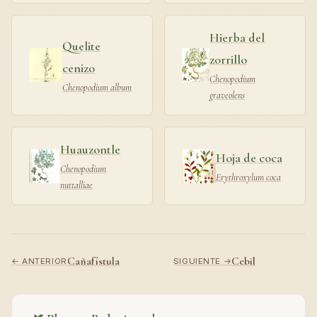
Hierba del
Quelite
zorrillo
cenizo
Chenopodium
Chenopodium album
graveolens
Huauzontle
Hoja de coca
Chenopodium
Erythroxylum coca
nuttalliae
Cañafístula
Cebil
← ANTERIOR
SIGUIENTE →