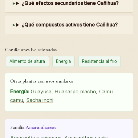
¿Qué efectos secundarios tiene Cañihua?
¿Qué compuestos activos tiene Cañihua?
Condiciones Relacionadas
Alimento de altura
Energía
Resistencia al frío
Otras plantas con usos similares
Energía
:
Guayusa
,
Huanarpo macho
,
Camu
camu
,
Sacha inchi
Familia
Amaranthaceae
Amaranthus spinosus
,
Amaranthus viridis
,