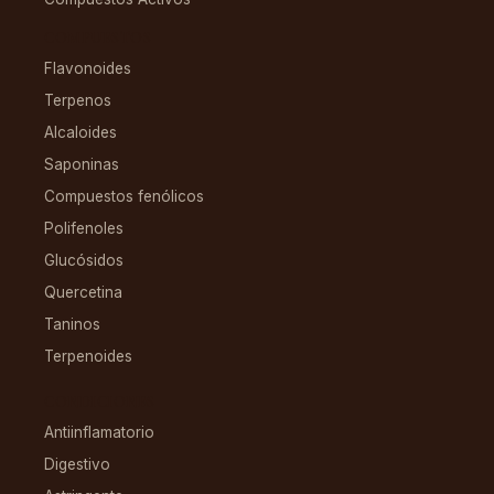
COMPUESTOS
Flavonoides
Terpenos
Alcaloides
Saponinas
Compuestos fenólicos
Polifenoles
Glucósidos
Quercetina
Taninos
Terpenoides
CONDICIONES
Antiinflamatorio
Digestivo