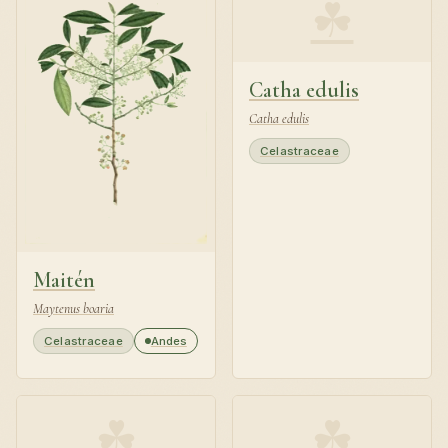
☘
Catha edulis
Catha edulis
Celastraceae
Maitén
Maytenus boaria
Celastraceae
Andes
☘
☘