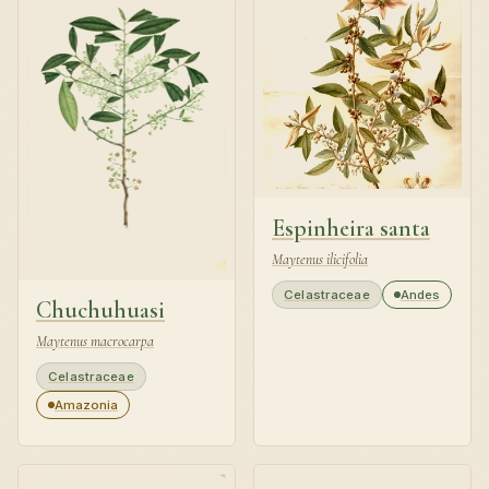
Espinheira santa
Maytenus ilicifolia
Celastraceae
Andes
Chuchuhuasi
Maytenus macrocarpa
Celastraceae
Amazonia