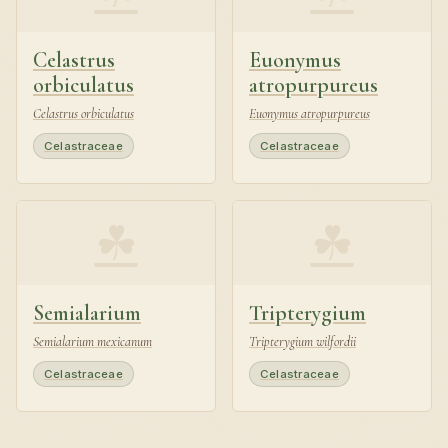
Celastrus
Euonymus
orbiculatus
atropurpureus
Celastrus orbiculatus
Euonymus atropurpureus
Celastraceae
Celastraceae
☘
☘
Semialarium
Tripterygium
Semialarium mexicanum
Tripterygium wilfordii
Celastraceae
Celastraceae